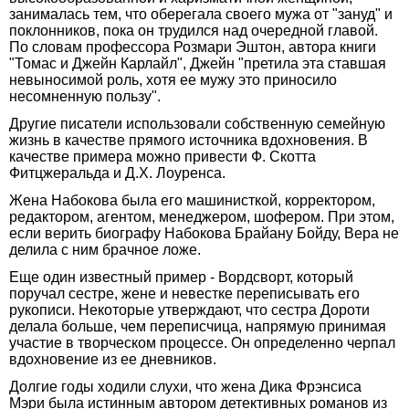
занималась тем, что оберегала своего мужа от "зануд" и
поклонников, пока он трудился над очередной главой.
По словам профессора Розмари Эштон, автора книги
"Томас и Джейн Карлайл", Джейн "претила эта ставшая
невыносимой роль, хотя ее мужу это приносило
несомненную пользу".
Другие писатели использовали собственную семейную
жизнь в качестве прямого источника вдохновения. В
качестве примера можно привести Ф. Скотта
Фитцжеральда и Д.Х. Лоуренса.
Жена Набокова была его машинисткой, корректором,
редактором, агентом, менеджером, шофером. При этом,
если верить биографу Набокова Брайану Бойду, Вера не
делила с ним брачное ложе.
Еще один известный пример - Вордсворт, который
поручал сестре, жене и невестке переписывать его
рукописи. Некоторые утверждают, что сестра Дороти
делала больше, чем переписчица, напрямую принимая
участие в творческом процессе. Он определенно черпал
вдохновение из ее дневников.
Долгие годы ходили слухи, что жена Дика Фрэнсиса
Мэри была истинным автором детективных романов из