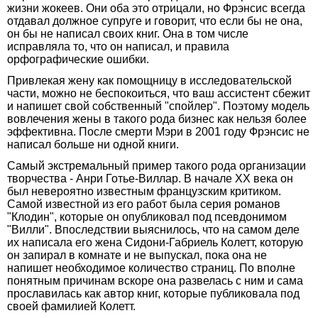
жизни жокеев. Они оба это отрицали, но Фрэнсис всегда
отдавал должное супруге и говорит, что если бы не она,
он бы не написал своих книг. Она в том числе
исправляла то, что он написал, и правила
орфографические ошибки.
Привлекая жену как помощницу в исследовательской
части, можно не беспокоиться, что ваш ассистент сбежит
и напишет свой собственный "спойлер". Поэтому модель
вовлечения жены в такого рода бизнес как нельзя более
эффективна. После смерти Мэри в 2001 году Фрэнсис не
написал больше ни одной книги.
Самый экстремальный пример такого рода организации
творчества - Анри Готье-Виллар. В начале ХХ века он
был невероятно известным французским критиком.
Самой известной из его работ была серия романов
"Клодин", которые он опубликовал под псевдонимом
"Вилли". Впоследствии выяснилось, что на самом деле
их написала его жена Сидони-Габриель Колетт, которую
он запирал в комнате и не выпускал, пока она не
напишет необходимое количество страниц. По вполне
понятным причинам вскоре она развелась с ним и сама
прославилась как автор книг, которые публиковала под
своей фамилией Колетт.