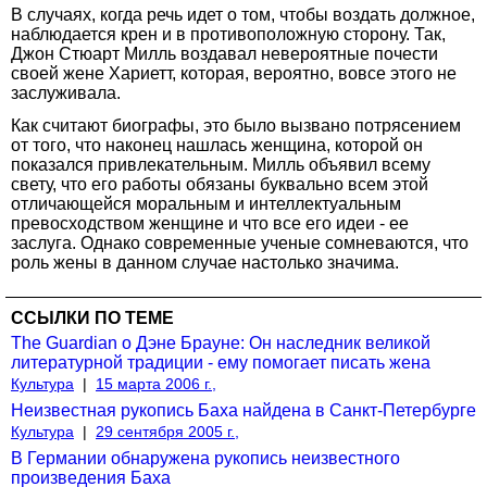
В случаях, когда речь идет о том, чтобы воздать должное,
наблюдается крен и в противоположную сторону. Так,
Джон Стюарт Милль воздавал невероятные почести
своей жене Хариетт, которая, вероятно, вовсе этого не
заслуживала.
Как считают биографы, это было вызвано потрясением
от того, что наконец нашлась женщина, которой он
показался привлекательным. Милль объявил всему
свету, что его работы обязаны буквально всем этой
отличающейся моральным и интеллектуальным
превосходством женщине и что все его идеи - ее
заслуга. Однако современные ученые сомневаются, что
роль жены в данном случае настолько значима.
ССЫЛКИ ПО ТЕМЕ
The Guardian о Дэне Брауне: Он наследник великой
литературной традиции - ему помогает писать жена
Культура
|
15 марта 2006 г.,
Неизвестная рукопись Баха найдена в Санкт-Петербурге
Культура
|
29 сентября 2005 г.,
В Германии обнаружена рукопись неизвестного
произведения Баха