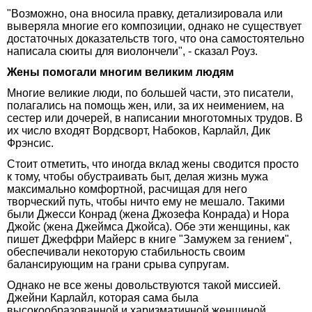
"Возможно, она вносила правку, детализировала или
выверяла многие его композиции, однако не существует
достаточных доказательств того, что она самостоятельно
написала сюиты для виолончели", - сказал Роуз.
Жены помогали многим великим людям
Многие великие люди, по большей части, это писатели,
полагались на помощь жен, или, за их неимением, на
сестер или дочерей, в написании многотомных трудов. В
их число входят Вордсворт, Набоков, Карлайл, Дик
Фрэнсис.
Стоит отметить, что иногда вклад жены сводится просто
к тому, чтобы обустраивать быт, делая жизнь мужа
максимально комфортной, расчищая для него
творческий путь, чтобы ничто ему не мешало. Такими
были Джесси Конрад (жена Джозефа Конрада) и Нора
Джойс (жена Джеймса Джойса). Обе эти женщины, как
пишет Джеффри Майерс в книге "Замужем за гением",
обеспечивали некоторую стабильность своим
балансирующим на грани срыва супругам.
Однако не все жены довольствуются такой миссией.
Джейни Карлайл, которая сама была
высокообразованной и харизматичной женщиной,