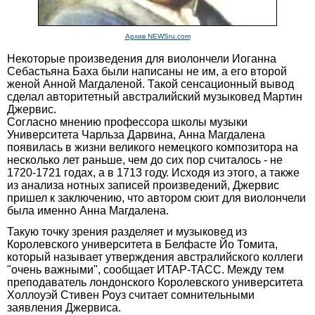
Архив NEWSru.com
Некоторые произведения для виолончели Иоганна
Себастьяна Баха были написаны не им, а его второй
женой Анной Магдаленой. Такой сенсационный вывод
сделал авторитетный австралийский музыковед Мартин
Джервис.
Согласно мнению профессора школы музыки
Университета Чарльза Дарвина, Анна Магдалена
появилась в жизни великого немецкого композитора на
несколько лет раньше, чем до сих пор считалось - не
1720-1721 годах, а в 1713 году. Исходя из этого, а также
из анализа нотных записей произведений, Джервис
пришел к заключению, что автором сюит для виолончели
была именно Анна Магдалена.
Такую точку зрения разделяет и музыковед из
Королевского университета в Белфасте Йо Томита,
который называет утверждения австралийского коллеги
"очень важными", сообщает ИТАР-ТАСС. Между тем
преподаватель лондонского Королевского университета
Холлоуэй Стивен Роуз считает сомнительными
заявления Джервиса.