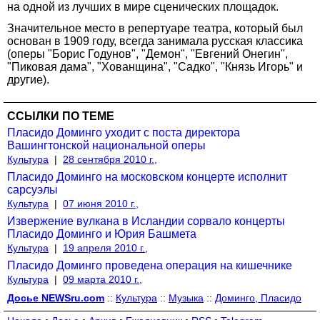
на одной из лучших в мире сценических площадок.
Значительное место в репертуаре театра, который был
основан в 1909 году, всегда занимала русская классика
(оперы "Борис Годунов", "Демон", "Евгений Онегин",
"Пиковая дама", "Хованщина", "Садко", "Князь Игорь" и
другие).
ССЫЛКИ ПО ТЕМЕ
Пласидо Доминго уходит с поста директора
Вашингтонской национальной оперы
Культура
|
28 сентября 2010 г.,
Пласидо Доминго на московском концерте исполнит
сарсуэлы
Культура
|
07 июня 2010 г.,
Извержение вулкана в Исландии сорвало концерты
Пласидо Доминго и Юрия Башмета
Культура
|
19 апреля 2010 г.,
Пласидо Доминго проведена операция на кишечнике
Культура
|
09 марта 2010 г.,
Досье NEWSru.com
::
Культура
::
Музыка
::
Доминго, Пласидо