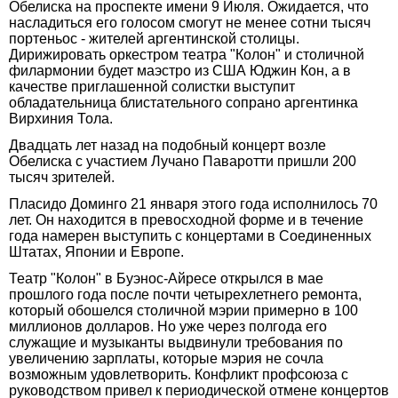
Обелиска на проспекте имени 9 Июля. Ожидается, что
насладиться его голосом смогут не менее сотни тысяч
портеньос - жителей аргентинской столицы.
Дирижировать оркестром театра "Колон" и столичной
филармонии будет маэстро из США Юджин Кон, а в
качестве приглашенной солистки выступит
обладательница блистательного сопрано аргентинка
Вирхиния Тола.
Двадцать лет назад на подобный концерт возле
Обелиска с участием Лучано Паваротти пришли 200
тысяч зрителей.
Пласидо Доминго 21 января этого года исполнилось 70
лет. Он находится в превосходной форме и в течение
года намерен выступить с концертами в Соединенных
Штатах, Японии и Европе.
Театр "Колон" в Буэнос-Айресе открылся в мае
прошлого года после почти четырехлетнего ремонта,
который обошелся столичной мэрии примерно в 100
миллионов долларов. Но уже через полгода его
служащие и музыканты выдвинули требования по
увеличению зарплаты, которые мэрия не сочла
возможным удовлетворить. Конфликт профсоюза с
руководством привел к периодической отмене концертов