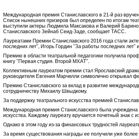
Международная премия Станиславского в 21-й раз вручен
Список нынешних призеров был определен по итогам теат
выступили актеры Людмила Максакова и Валерий Баринов
Станиславского Зейнаб Сеид-Заде, сообщает ТАСС.
Лауреатами Премии Станиславского 2016 года стали актер
последних лет", Игорь Гордин "За работы последних лет"
Премию в области театральной педагогики получила про
книгу "Первая студия. Второй МХАТ".
Коллективным лауреатом премии стал Ярославский драмати
руководителя Евгения Марчелли символично открывал фе
Премию Станиславского за вклад в развитие международ
сотрудничеству Михаилу Швыдкому.
За поддержку театрального искусства премией Станислав
Международная премия Станиславского была учреждена в
искусства. Каждому лауреату вручается почетный знак с 
Однако в этом году из-за финансовых трудностей лауреа
За время существования награды ее получили уже более 