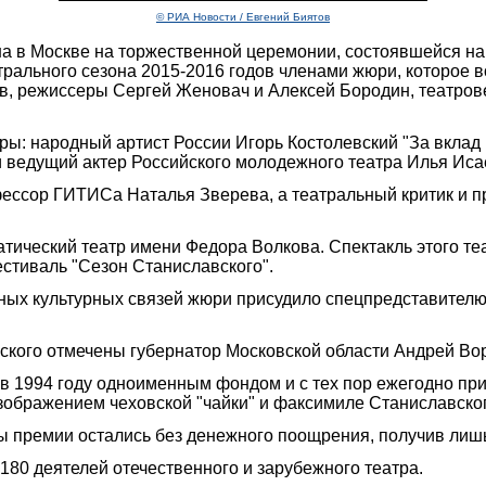
© РИА Новости / Евгений Биятов
а в Москве на торжественной церемонии, состоявшейся нак
рального сезона 2015-2016 годов членами жюри, которое в
, режиссеры Сергей Женовач и Алексей Бородин, театров
ы: народный артист России Игорь Костолевский "За вклад 
 и ведущий актер Российского молодежного театра Илья Иса
фессор ГИТИСа Наталья Зверева, а театральный критик и
ческий театр имени Федора Волкова. Спектакль этого теат
стиваль "Сезон Станиславского".
ных культурных связей жюри присудило спецпредставител
ского отмечены губернатор Московской области Андрей Вор
 1994 году одноименным фондом и с тех пор ежегодно при
изображением чеховской "чайки" и факсимиле Станиславско
ты премии остались без денежного поощрения, получив лиш
180 деятелей отечественного и зарубежного театра.