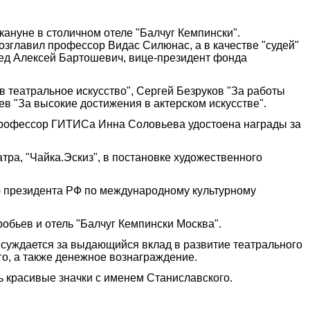
ануне в столичном отеле "Балчуг Кемпински".
озглавил профессор Видас Силюнас, а в качестве "судей"
ед Алексей Бартошевич, вице-президент фонда
в театральное искусство", Сергей Безруков "За работы
ев "За высокие достижения в актерском искусстве".
 профессор ГИТИСа Инна Соловьева удостоена награды за
ра, "Чайка.Эскиз", в постановке художественного
ю президента РФ по международному культурному
обьев и отель "Балчуг Кемпински Москва".
суждается за выдающийся вклад в развитие театрального
го, а также денежное вознаграждение.
ь красивые значки с именем Станиславского.