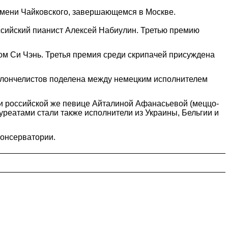
 имени Чайковского, завершающемся в Москве.
ссийский пианист Алексей Набиулин. Третью премию
ом Си Чэнь. Третья премия среди скрипачей присуждена
олончелистов поделена между немецким исполнителем
и российской же певице Айталиной Афанасьевой (меццо-
уреатами стали также исполнители из Украины, Бельгии и
консерватории.