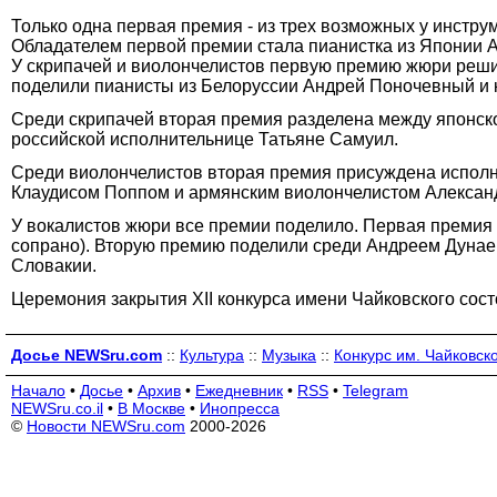
Только одна первая премия - из трех возможных у инстр
Обладателем первой премии стала пианистка из Японии А
У скрипачей и виолончелистов первую премию жюри реши
поделили пианисты из Белоруссии Андрей Поночевный и 
Среди скрипачей вторая премия разделена между японско
российской исполнительнице Татьяне Самуил.
Среди виолончелистов вторая премия присуждена исполн
Клаудисом Поппом и армянским виолончелистом Алекса
У вокалистов жюри все премии поделило. Первая премия
сопрано). Вторую премию поделили среди Андреем Дунаевы
Словакии.
Церемония закрытия XII конкурса имени Чайковского сост
Досье NEWSru.com
::
Культура
::
Музыка
::
Конкурс им. Чайковск
Начало
•
Досье
•
Архив
•
Ежедневник
•
RSS
•
Telegram
NEWSru.co.il
•
В Москве
•
Инопресса
©
Новости NEWSru.com
2000-2026