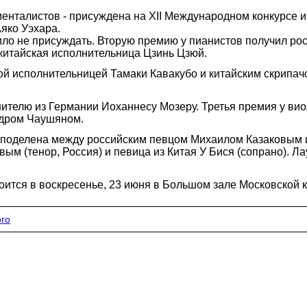
ументалистов - присуждена на XII Международном конкурсе
яко Уэхара.
ло не присуждать. Вторую премию у пианистов получил ро
китайская исполнительница Цзинь Цзюй.
й исполнительницей Тамаки Кавакубо и китайским скрипач
ителю из Германии Иоханнесу Мозеру. Третья премия у ви
ндром Чаушяном.
 поделена между российским певцом Михаилом Казаковым 
м (тенор, Россия) и певица из Китая У Бися (сопрано). Ла
оится в воскресенье, 23 июня в Большом зале Московской 
ого