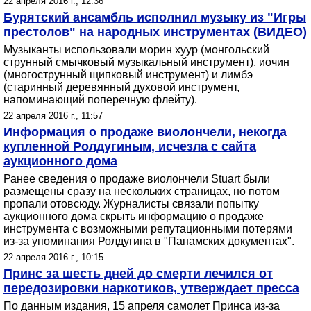
22 апреля 2016 г., 12:36
Бурятский ансамбль исполнил музыку из "Игры
престолов" на народных инструментах (ВИДЕО)
Музыканты использовали морин хуур (монгольский
струнный смычковый музыкальный инструмент), иочин
(многострунный щипковый инструмент) и лимбэ
(старинный деревянный духовой инструмент,
напоминающий поперечную флейту).
22 апреля 2016 г., 11:57
Информация о продаже виолончели, некогда
купленной Ролдугиным, исчезла с сайта
аукционного дома
Ранее сведения о продаже виолончели Stuart были
размещены сразу на нескольких страницах, но потом
пропали отовсюду. Журналисты связали попытку
аукционного дома скрыть информацию о продаже
инструмента с возможными репутационными потерями
из-за упоминания Ролдугина в "Панамских документах".
22 апреля 2016 г., 10:15
Принс за шесть дней до смерти лечился от
передозировки наркотиков, утверждает пресса
По данным издания, 15 апреля самолет Принса из-за