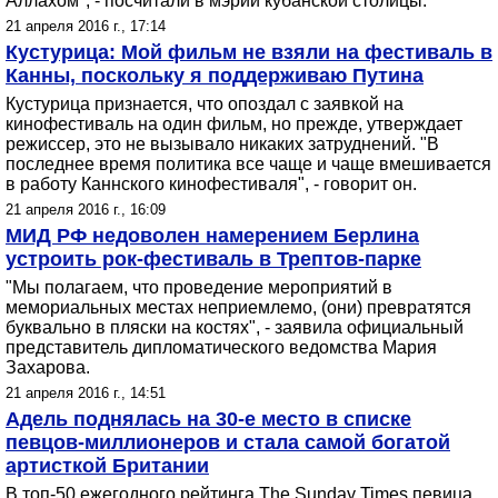
Аллахом", - посчитали в мэрии кубанской столицы.
21 апреля 2016 г., 17:14
Кустурица: Мой фильм не взяли на фестиваль в
Канны, поскольку я поддерживаю Путина
Кустурица признается, что опоздал с заявкой на
кинофестиваль на один фильм, но прежде, утверждает
режиссер, это не вызывало никаких затруднений. "В
последнее время политика все чаще и чаще вмешивается
в работу Каннского кинофестиваля", - говорит он.
21 апреля 2016 г., 16:09
МИД РФ недоволен намерением Берлина
устроить рок-фестиваль в Трептов-парке
"Мы полагаем, что проведение мероприятий в
мемориальных местах неприемлемо, (они) превратятся
буквально в пляски на костях", - заявила официальный
представитель дипломатического ведомства Мария
Захарова.
21 апреля 2016 г., 14:51
Адель поднялась на 30-е место в списке
певцов-миллионеров и стала самой богатой
артисткой Британии
В топ-50 ежегодного рейтинга The Sunday Times певица