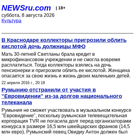
NEWSru.com
| 18+
суббота, 8 августа 2026
Культура
В Краснодаре коллекторы пригрозили облить
кислотой дочь должницы МФО
Мать 30-летней Светланы брала кредит в
микрофинансовом учреждении и не смогла вовремя
расплатиться. Тогда коллекторы взялись на дочь
пенсионерки и пригрозили облить ее кислотой. Женщина
опасается за свою жизнь и жизнь двоих маленьких детей.
22 апреля 2016 г., 20:18
Румынию отстранили от участия в
"Евровидении" из-за долгов национального
телеканала
Румыния не сможет участвовать в музыкальном конкурсе
"Евровидение", поскольку румынская телевещательная
корпорация TVR не погасила долг перед организаторами
конкурса в размере 16,5 млн швейцарских франков (14,5
млн евро). Румынский певец Овидиу Антон должен был