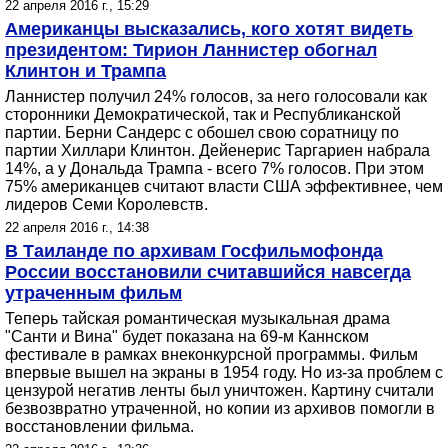
22 апреля 2016 г., 15:29
Американцы высказались, кого хотят видеть
президентом: Тирион Ланнистер обогнал
Клинтон и Трампа
Ланнистер получил 24% голосов, за него голосовали как
сторонники Демократической, так и Республиканской
партии. Берни Сандерс с обошел свою соратницу по
партии Хиллари Клинтон. Дейенерис Таргариен набрала
14%, а у Дональда Трампа - всего 7% голосов. При этом
75% американцев считают власти США эффективнее, чем
лидеров Семи Королевств.
22 апреля 2016 г., 14:38
В Таиланде по архивам Госфильмофонда
России восстановили считавшийся навсегда
утраченным фильм
Теперь тайская романтическая музыкальная драма
"Санти и Вина" будет показана на 69-м Каннском
фестивале в рамках внеконкурсной программы. Фильм
впервые вышел на экраны в 1954 году. Но из-за проблем с
цензурой негатив ленты был уничтожен. Картину считали
безвозвратно утраченной, но копии из архивов помогли в
восстановлении фильма.