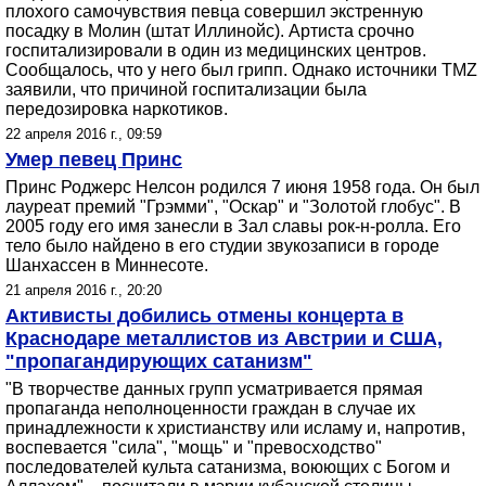
плохого самочувствия певца совершил экстренную
посадку в Молин (штат Иллинойс). Артиста срочно
госпитализировали в один из медицинских центров.
Сообщалось, что у него был грипп. Однако источники TMZ
заявили, что причиной госпитализации была
передозировка наркотиков.
22 апреля 2016 г., 09:59
Умер певец Принс
Принс Роджерс Нелсон родился 7 июня 1958 года. Он был
лауреат премий "Грэмми", "Оскар" и "Золотой глобус". В
2005 году его имя занесли в Зал славы рок-н-ролла. Его
тело было найдено в его студии звукозаписи в городе
Шанхассен в Миннесоте.
21 апреля 2016 г., 20:20
Активисты добились отмены концерта в
Краснодаре металлистов из Австрии и США,
"пропагандирующих сатанизм"
"В творчестве данных групп усматривается прямая
пропаганда неполноценности граждан в случае их
принадлежности к христианству или исламу и, напротив,
воспевается "сила", "мощь" и "превосходство"
последователей культа сатанизма, воюющих с Богом и