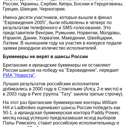
России, Украины, Сербии, Кипра, Боснии и Герцоговины,
Греции, Швеции, Черногории.
Имена десяти участников, которые вышли в финал
"Евровидения-2005", были объявлены в четверг по
результатам телефонного и SMS-голосования. Это
представители Венгрии, Румынии, Норвегии, Молдовы,
Израиля, Дании, Хорватии, Македонии, Швейцарии,
Латвии. В нынешнем году на участия в конкурсе подали
заявки рекордное количество исполнителей.
Букмекеры не верят в шансы России
Британские и ирландские букмекеры не оставляют
России шансов на победу на "Евровидении", передает
РИА "Новости"
.
Лучших результатов российские исполнители
добивались в 2000 году в Стокгольме (Алсу, 2-е место) и
в 2003 году в Риге (группа "Тату" заняла третью строчку).
На этот раз британские букмекерские конторы William
Hill и Ladbrokes оценивают шансы России победить как
50-1, а ирландская букмекерская контора Paddy Power,
месяц назад успешно предсказавшая исход выборов
Папы Римского, ставит российскую исполнительницу и