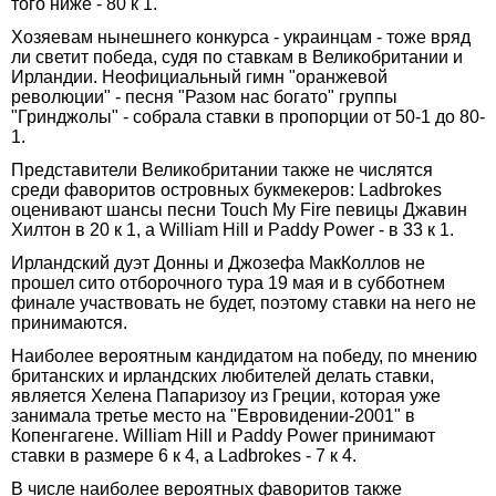
того ниже - 80 к 1.
Хозяевам нынешнего конкурса - украинцам - тоже вряд
ли светит победа, судя по ставкам в Великобритании и
Ирландии. Неофициальный гимн "оранжевой
революции" - песня "Разом нас богато" группы
"Гринджолы" - собрала ставки в пропорции от 50-1 до 80-
1.
Представители Великобритании также не числятся
среди фаворитов островных букмекеров: Ladbrokes
оценивают шансы песни Touch My Fire певицы Джавин
Хилтон в 20 к 1, а William Hill и Paddy Power - в 33 к 1.
Ирландский дуэт Донны и Джозефа МакКоллов не
прошел сито отборочного тура 19 мая и в субботнем
финале участвовать не будет, поэтому ставки на него не
принимаются.
Наиболее вероятным кандидатом на победу, по мнению
британских и ирландских любителей делать ставки,
является Хелена Папаризоу из Греции, которая уже
занимала третье место на "Евровидении-2001" в
Копенгагене. William Hill и Paddy Power принимают
ставки в размере 6 к 4, а Ladbrokes - 7 к 4.
В числе наиболее вероятных фаворитов также