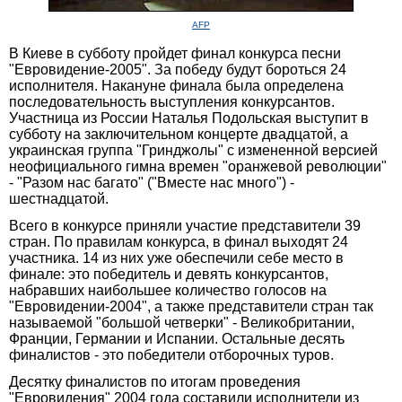
AFP
В Киеве в субботу пройдет финал конкурса песни
"Евровидение-2005". За победу будут бороться 24
исполнителя. Накануне финала была определена
последовательность выступления конкурсантов.
Участница из России Наталья Подольская выступит в
субботу на заключительном концерте двадцатой, а
украинская группа "Гринджолы" с измененной версией
неофициального гимна времен "оранжевой революции"
- "Разом нас багато" ("Вместе нас много") -
шестнадцатой.
Всего в конкурсе приняли участие представители 39
стран. По правилам конкурса, в финал выходят 24
участника. 14 из них уже обеспечили себе место в
финале: это победитель и девять конкурсантов,
набравших наибольшее количество голосов на
"Евровидении-2004", а также представители стран так
называемой "большой четверки" - Великобритании,
Франции, Германии и Испании. Остальные десять
финалистов - это победители отборочных туров.
Десятку финалистов по итогам проведения
"Евровидения" 2004 года составили исполнители из