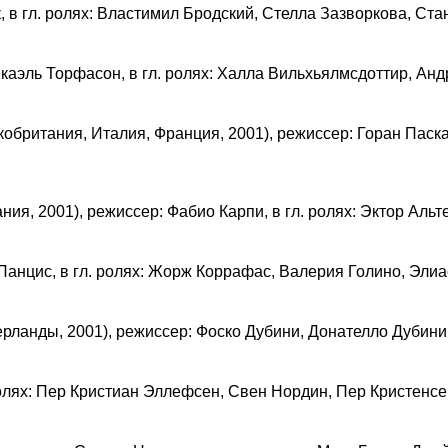
, в гл. ролях: Властимил Бродский, Стелла Зазворкова, Ст
икаэль Торфасон, в гл. ролях: Халла Вильхьялмсдоттир, Ан
обритания, Италия, Франция, 2001), режиссер: Горан Паска
ния, 2001), режиссер: Фабио Карпи, в гл. ролях: Эктор Аль
 Панцис, в гл. ролях: Жорж Коррафас, Валерия Голино, Эли
рланды, 2001), режиссер: Фоско Дубини, Донателло Дубини, 
 ролях: Пер Кристиан Эллефсен, Свен Нордин, Пер Кристенс