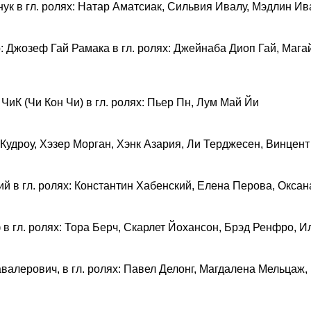
нук в гл. ролях: Натар Аматсиак, Сильвия Ивалу, Мэдлин И
: Джозеф Гай Рамака в гл. ролях: Джейнаба Диоп Гай, Мага
ЧиК (Чи Кон Чи) в гл. ролях: Пьер Пн, Лум Май Йи
 Кудроу, Хэзер Морган, Хэнк Азария, Ли Терджесен, Винцен
кий в гл. ролях: Константин Хабенский, Елена Перова, Окс
в гл. ролях: Тора Берч, Скарлет Йохансон, Брэд Ренфро, 
валерович, в гл. ролях: Павел Делонг, Магдалена Мельцаж,