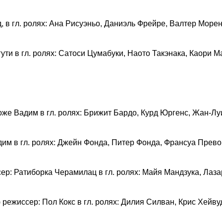
д, в гл. ролях: Ана Рисуэньо, Даниэль Фрейре, Валтер Море
ути в гл. ролях: Сатоси Цумабуки, Наото Такэнака, Каори 
оже Вадим в гл. ролях: Брижит Бардо, Курд Юргенс, Жан-Лу
дим в гл. ролях: Джейн Фонда, Питер Фонда, Франсуа Прев
ер: Ратиборка Черамилац в гл. ролях: Майя Мандзука, Лаза
 режиссер: Пол Кокс в гл. ролях: Дилия Силван, Крис Хейв