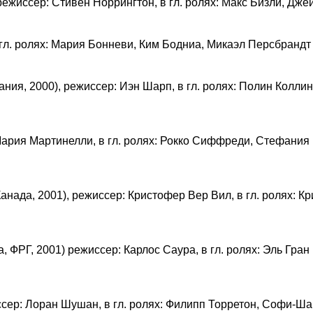
режиссер: Стивен Норрингтон, в гл. ролях: Макс Бизли, Дже
в гл. ролях: Мария Бонневи, Ким Бодниа, Микаэл Персбрандт
тания, 2000), режиссер: Иэн Шарп, в гл. ролях: Полин Колл
 Мария Мартинелли, в гл. ролях: Рокко Сиффреди, Стефани
анада, 2001), режиссер: Кристофер Вер Вил, в гл. ролях: 
, ФРГ, 2001) режиссер: Карлос Саура, в гл. ролях: Эль Гра
иссер: Лоран Шушан, в гл. ролях: Филипп Торретон, Софи-