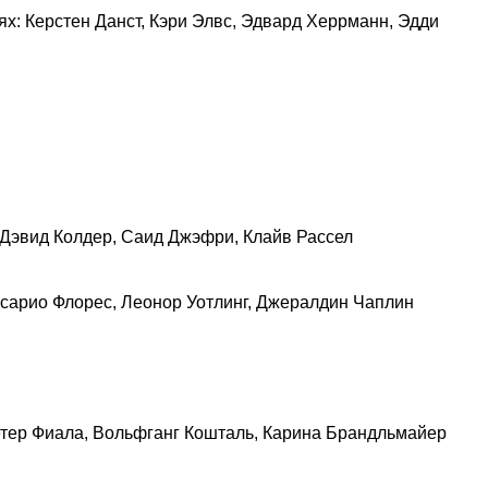
лях: Керстен Данст, Кэри Элвс, Эдвард Херрманн, Эдди
 Дэвид Колдер, Саид Джэфри, Клайв Рассел
Росарио Флорес, Леонор Уотлинг, Джералдин Чаплин
Петер Фиала, Вольфганг Кошталь, Карина Брандльмайер