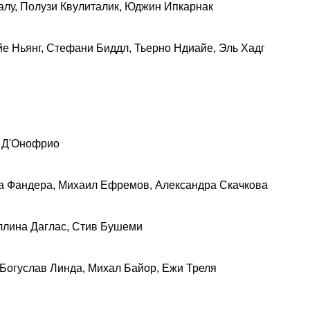
валу, Полузи Квулиталик, Юджин Ипкарнак
йе Ньянг, Стефани Биддл, Тьерно Ндиайе, Эль Хадг
т Д'Онофрио
ана Фандера, Михаил Ефремов, Александра Скачкова
Иллина Даглас, Стив Бушеми
 Богуслав Линда, Михал Байор, Ежи Треля