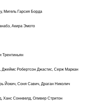
ну, Мигель Гарсия Борда
Манабэ, Акира Эмото
и Трентиньян
о, Джеймс Робертсон Джастис, Серж Маркан
рь Йокич, Соня Савич, Драган Николич
уд, Ханс Соннвелд, Оливер Стритон