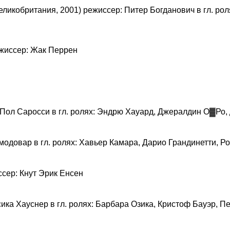
еликобритания, 2001) режиссер: Питер Богданович в гл. ро
ежиссер: Жак Перрен
 Пол Саросси в гл. ролях: Эндрю Хауард, Джералдин О▓Ро,
модовар в гл. ролях: Хавьер Камара, Дарио Грандинетти, 
ссер: Кнут Эрик Енсен
сика Хауснер в гл. ролях: Барбара Озика, Кристоф Бауэр, 