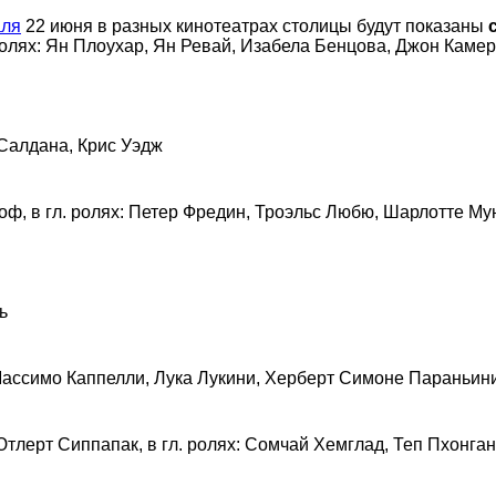
аля
22 июня в разных кинотеатрах столицы будут показаны
. ролях: Ян Плоухар, Ян Ревай, Изабела Бенцова, Джон Каме
 Салдана, Крис Уэдж
ооф, в гл. ролях: Петер Фредин, Троэльс Любю, Шарлотте Му
ь
 Массимо Каппелли, Лука Лукини, Херберт Симоне Параньин
Ютлерт Сиппапак, в гл. ролях: Сомчай Хемглад, Теп Пхонган