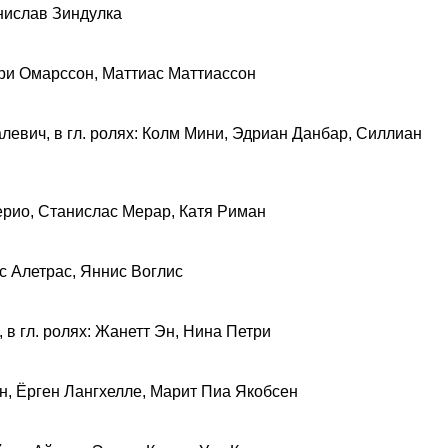
анислав Зиндулка
дри Омарссон, Маттиас Маттиассон
левич, в гл. ролях: Колм Мини, Эдриан Данбар, Силлиан
терио, Станислас Мерар, Катя Риман
ас Алетрас, Яннис Воглис
в гл. ролях: Жанетт Эн, Нина Петри
ен, Ёрген Лангхелле, Марит Пиа Якобсен