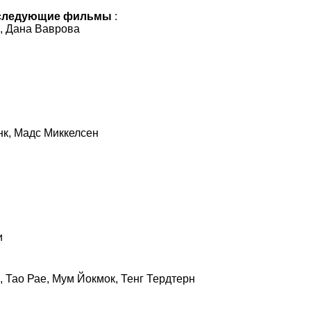
следующие фильмы
:
р, Дана Ваврова
нк, Мадс Миккелсен
и
, Тао Рае, Мум Йокмок, Тенг Тердтерн