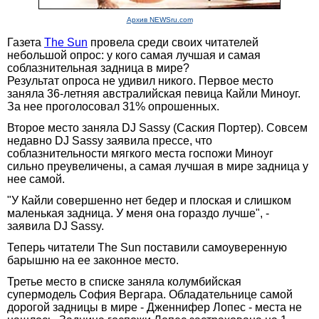
Архив NEWSru.com
Газета
The Sun
провела среди своих читателей
небольшой опрос: у кого самая лучшая и самая
соблазнительная задница в мире?
Результат опроса не удивил никого. Первое место
заняла 36-летняя австралийская певица Кайли Миноуг.
За нее проголосовал 31% опрошенных.
Второе место заняла DJ Sassy (Саския Портер). Совсем
недавно DJ Sassy заявила прессе, что
соблазнительности мягкого места госпожи Миноуг
сильно преувеличены, а самая лучшая в мире задница у
нее самой.
"У Кайли совершенно нет бедер и плоская и слишком
маленькая задница. У меня она гораздо лучше", -
заявила DJ Sassy.
Теперь читатели The Sun поставили самоуверенную
барышню на ее законное место.
Третье место в списке заняла колумбийская
супермодель София Вергара. Обладательнице самой
дорогой задницы в мире - Дженнифер Лопеc - места не