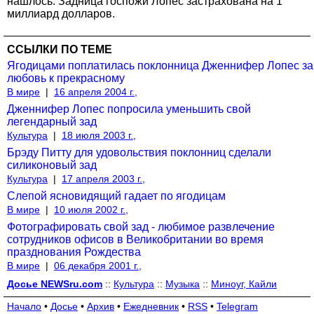
нашлось. Задница госпожи Лопес застрахована на 1
миллиард долларов.
ССЫЛКИ ПО ТЕМЕ
Ягодицами поплатилась поклонница Дженнифер Лопес за
любовь к прекрасному
В мире
|
16 апреля 2004 г.,
Дженнифер Лопес попросила уменьшить свой
легендарный зад
Культура
|
18 июля 2003 г.,
Брэду Питту для удовольствия поклонниц сделали
силиконовый зад
Культура
|
17 апреля 2003 г.,
Слепой ясновидящий гадает по ягодицам
В мире
|
10 июля 2002 г.,
Фотографировать свой зад - любимое развлечение
сотрудников офисов в Великобритании во время
празднования Рождества
В мире
|
06 декабря 2001 г.,
Досье NEWSru.com
::
Культура
::
Музыка
::
Миноуг, Кайли
Начало
•
Досье
•
Архив
•
Ежедневник
•
RSS
•
Telegram