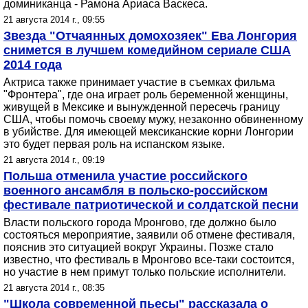
доминиканца - Рамона Ариаса Васкеса.
21 августа 2014 г., 09:55
Звезда "Отчаянных домохозяек" Ева Лонгория
снимется в лучшем комедийном сериале США
2014 года
Актриса также принимает участие в съемках фильма
"Фронтера", где она играет роль беременной женщины,
живущей в Мексике и вынужденной пересечь границу
США, чтобы помочь своему мужу, незаконно обвиненному
в убийстве. Для имеющей мексиканские корни Лонгории
это будет первая роль на испанском языке.
21 августа 2014 г., 09:19
Польша отменила участие российского
военного ансамбля в польско-российском
фестивале патриотической и солдатской песни
Власти польского города Мронгово, где должно было
состояться мероприятие, заявили об отмене фестиваля,
пояснив это ситуацией вокруг Украины. Позже стало
известно, что фестиваль в Мронгово все-таки состоится,
но участие в нем примут только польские исполнители.
21 августа 2014 г., 08:35
"Школа современной пьесы" рассказала о