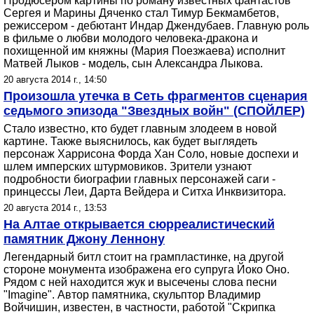
Продюсером картины по роману известных фантастов
Сергея и Марины Дяченко стал Тимур Бекмамбетов,
режиссером - дебютант Индар Джендубаев. Главную роль
в фильме о любви молодого человека-дракона и
похищенной им княжны (Мария Поезжаева) исполнит
Матвей Лыков - модель, сын Александра Лыкова.
20 августа 2014 г., 14:50
Произошла утечка в Сеть фрагментов сценария
седьмого эпизода "Звездных войн" (СПОЙЛЕР)
Стало известно, кто будет главным злодеем в новой
картине. Также выяснилось, как будет выглядеть
персонаж Харрисона Форда Хан Соло, новые доспехи и
шлем имперских штурмовиков. Зрители узнают
подробности биографии главных персонажей саги -
принцессы Леи, Дарта Вейдера и Ситха Инквизитора.
20 августа 2014 г., 13:53
На Алтае открывается сюрреалистический
памятник Джону Леннону
Легендарный битл стоит на грампластинке, на другой
стороне монумента изображена его супруга Йоко Оно.
Рядом с ней находится жук и высечены слова песни
"Imagine". Автор памятника, скульптор Владимир
Войчишин, известен, в частности, работой "Скрипка