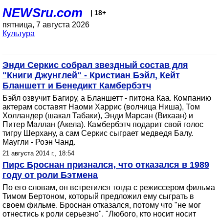
NEWSru.com
| 18+
пятница, 7 августа 2026
Культура
Энди Серкис собрал звездный состав для
"Книги Джунглей" - Кристиан Бэйл, Кейт
Бланшетт и Бенедикт Камбербэтч
Бэйл озвучит Багиру, а Бланшетт - питона Каа. Компанию
актерам составят Наоми Харрис (волчица Ниша), Том
Холландер (шакал Табаки), Энди Марсан (Вихаан) и
Питер Маллан (Акела). Камбербэтч подарит свой голос
тигру Шерхану, а сам Серкис сыграет медведя Балу.
Маугли - Роэн Чанд.
21 августа 2014 г., 18:54
Пирс Броснан признался, что отказался в 1989
году от роли Бэтмена
По его словам, он встретился тогда с режиссером фильма
Тимом Бертоном, который предложил ему сыграть в
своем фильме. Броснан отказался, потому что "не мог
отнестись к роли серьезно". "Любого, кто носит носит