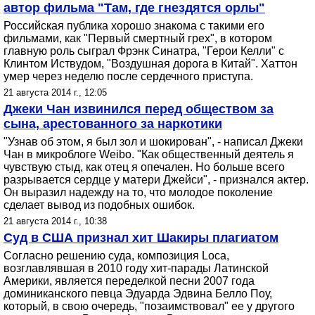
автор фильма "Там, где гнездятся орлы"
Российская публика хорошо знакома с такими его
фильмами, как "Первый смертный грех", в котором
главную роль сыграл Фрэнк Синатра, "Герои Келли" с
Клинтом Иствудом, "Воздушная дорога в Китай". Хаттон
умер через неделю после сердечного приступа.
21 августа 2014 г., 12:05
Джеки Чан извинился перед обществом за
сына, арестованного за наркотики
"Узнав об этом, я был зол и шокирован", - написал Джеки
Чан в микроблоге Weibo. "Как общественный деятель я
чувствую стыд, как отец я опечален. Но больше всего
разрывается сердце у матери Джейси", - признался актер.
Он выразил надежду на то, что молодое поколение
сделает вывод из подобных ошибок.
21 августа 2014 г., 10:38
Суд в США признал хит Шакиры плагиатом
Согласно решению суда, композиция Loca,
возглавлявшая в 2010 году хит-парады Латинской
Америки, является переделкой песни 2007 года
доминиканского певца Эдуарда Эдвина Белло Поу,
который, в свою очередь, "позаимствовал" ее у другого