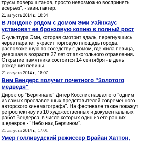
трусы поверх штанов, просто невозможно воспринять
всерьез", - завил актер.
21 августа 2014 г., 18:34
В Лондоне рядом с домом Эми Уайнхаус
установят ее бронзовую копию в полный рост
Скульптура Эми, которая смотрит вдаль, перегнувшись
через парапет, украсит торговую площадь города,
расположенную по соседству с домом, где жила певица,
умершая в возрасте 27 лет от алкогольного отравления.
Открытие памятника состоится 14 сентября - в день
рождения певицы.
21 августа 2014 г., 18:07
Вим Вендерс получит почетного "Золотого
медведя"
Директор "Берлинале" Дитер Косслик назвал его "одним
из самых прославленных представителей современного
авторского кинематографа". На фестивале также покажут
ретроспективу из 10 художественных и документальных
работ Вендерса, в числе которых один из его ранних
шедевров - "Небо над Берлином".
21 августа 2014 г., 17:01
Умер голливудский режиссер Брайан Хаттон,