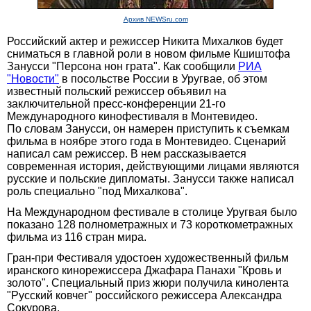
Архив NEWSru.com
Российский актер и режиссер Никита Михалков будет
сниматься в главной роли в новом фильме Кшиштофа
Занусси "Персона нон грата". Как сообщили
РИА
"Новости"
в посольстве России в Уругвае, об этом
известный польский режиссер объявил на
заключительной пресс-конференции 21-го
Международного кинофестиваля в Монтевидео.
По словам Занусси, он намерен приступить к съемкам
фильма в ноябре этого года в Монтевидео. Сценарий
написал сам режиссер. В нем рассказывается
современная история, действующими лицами являются
русские и польские дипломаты. Занусси также написал
роль специально "под Михалкова".
На Международном фестивале в столице Уругвая было
показано 128 полнометражных и 73 короткометражных
фильма из 116 стран мира.
Гран-при Фестиваля удостоен художественный фильм
иранского кинорежиссера Джафара Панахи "Кровь и
золото". Специальный приз жюри получила кинолента
"Русский ковчег" российского режиссера Александра
Сокурова.