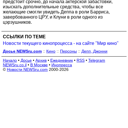
предстоит срочно, до начала актерской забастовки,
изыскать дополнительные средства, чтобы все
желающие смогли увидеть Деппа в роли Барриса,
завербованного ЦРУ, и Клуни в роли одного из
цэрэушников.
ССЫЛКИ ПО ТЕМЕ
Новости текущего кинопроцесса - на сайте "Мир кино"
Досье NEWSru.com
::
Кино
::
Персоны
::
Депп, Джонни
Начало
•
Досье
•
Архив
•
Ежедневник
•
RSS
•
Telegram
NEWSru.co.il
•
В Москве
•
Инопресса
©
Новости NEWSru.com
2000-2026