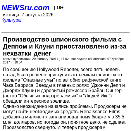
NEWSru.com
| 18+
пятница, 7 августа 2026
Культура
Производство шпионского фильма с
Деппом и Клуни приостановлено из-за
нехватки денег
время публикации: 20 february 2001 г., 17:02 | последнее обновление: 07 декабря
2017 г., 10:54
По сообщению Hollywood Reporter, всего пять недель
назад было решено приступить к съемкам шпионского
фильма "Опасные умы" по автобиографической книге
Чака Барриса. Звезды в главных ролях (Джонни Депп и
Джордж Клуни) и даровитый режиссер Брайан Сингер
(автор "Обычных подозреваемых" и "Людей Икс")
обещали интересное зрелище.
Однако неожиданно начались проблемы. Продюсеры не
могут найти необходимых средств. Renaissance Films
добавила миллион к запланированному бюджету в 35,5
млн. долларов, но погоды он, понятное дело, не сделает.
Производство свернуто. И теперь продюсерам