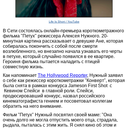
Life Is Short / YouTube
В Сети состоялась онлайн-премьера короткометражного
фильма "Петух" режиссера Алексея Нужного. 20-
минутная картина рассказывает о девушке Ане, которая
собиралась покончить с собой после смерти
возлюбленного, но внезапно начала узнавать его черты
в петухе, который случайно появился в ее квартире.
Героиня фильма пытается наладить с птицей
совместную жизнь.
Как напоминает
The Hollywood Reporter
, Нужный заявил
о себе как режиссер короткометражки "Конверт", которая
была снята в рамках конкурса Jameson First Shot с
Кевином Спейси в главной роли. Спейси,
продюсировавший конкурс, назвал российского
кинематографиста гением и посоветовал коллегам
обратить на него внимание.
Фильм "Петух" Нужный посвятил своей маме: "Она
очень долго не могла отпустить моего отца, страдала,
рыдала, пыталась с этим жить. Я снял кино об этом и