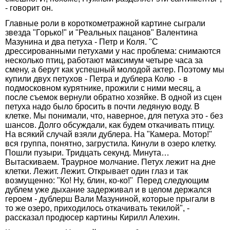
- говорит он.
Главные роли в короткометражной картине сыграли
звезда "Горько!" и "Реальных пацанов" Валентина
Мазунина и два петуха - Петр и Коля. "С
дрессированными петухами у нас проблема: снимаются
несколько птиц, работают максимум четыре часа за
смену, а берут как успешный молодой актер. Поэтому мы
купили двух петухов - Петра и дублера Колю - в
подмосковном курятнике, прожили с ними месяц, а
после съемок вернули обратно хозяйке. В одной из сцен
петуха надо было бросить в почти ледяную воду. В
клетке. Мы понимали, что, наверное, для петуха это - без
шансов. Долго обсуждали, как будем откачивать птицу.
На всякий случай взяли дублера. На "Камера. Мотор!"
вся группа, понятно, загрустила. Кинули в озеро клетку.
Пошли пузыри. Тридцать секунд. Минута…
Вытаскиваем. Траурное молчание. Петух лежит на дне
клетки. Лежит. Лежит. Открывает один глаз и так
возмущенно: "Ко! Ну, блин, ко-ко!" Перед следующим
дублем уже дыхание задерживал и в целом держался
героем - дублерш Вали Мазуниной, которые прыгали в
то же озеро, приходилось откачивать текилой", -
рассказал продюсер картины Кирилл Алехин.