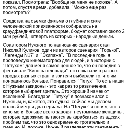
показал. Посмотрела: "Вообще на меня не похоже". А
потом, спустя время, добавила: "Можно еще раз
посмотреть?"
Средства на съемки фильма о глубине и силе
человеческой привязанности собирались на
краудфандинговой платформе, бюджет составил около 2
млн рублей, четверть из которых - народные деньги.
Соавтором Нужного по написанию сценария стал
Николай Куликов, один из авторов сценария "Горько!",
"Легенды N17" и "Экипажа". "В последние годы я
проповедую кинематограф для людей, и в истории с
"Петухом" для меня самое ценное то, что он победил в
фестивале "Кино на площади": его показали в разных
городах разных стран, и зрители выбирали то, что им
понравилось больше. Понравился "Петух". То есть наши
с Нужным закидоны - это как раз то развлечение,
которое выбирает зритель. Это хороший намек от
вселенной. Благодаря "Петуху" я познакомился с
Нужным, и, кажется, это судьба: сейчас мы делаем
полный метр и два сериала. На "Петухе" я понял, что в
кино меня больше всего заводят неутомимые женщины,
которые одержимо пытаются выкарабкаться из адских
проблем так, что это одновременно трогательно и
смешно. И, похоже, Нужный разделяет эти сантименты",