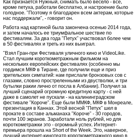
Как признается Нужный, снимать было весело - все,
кроме петуха, работали бесплатно, и настроение было
голодное. "Поэтому я благодарен всем актерам, которые
нас поддержали", - говорит он.
Работа над картиной была закончена осенью 2014 года,
и затем началось ее триумфальное шествие по
фестивалям. За два года "Петух" участвовал более чем
в 50 фестивалях и треть из них выиграл.
"Взял Гран-при Фестиваля уличного кино и VideoLike.
Стал лучшим короткометражным фильмом на
нескольких европейских фестивалях (особенно мы
гордимся МКФ в Тиране, где получили еще и приз
зрительских симпатий: нам прислали бронзовых сов с
глазами, словно простреленными из двустволки, и три
бутылки ракии лично от посла в Албании). Получил за
лучший сценарий огромную кредитную карту - с ней
даже в самолет не пускали - на калининградском
фестивале "Короче". Еще были ММКФ, МКФ в Монреале,
презентация в Каннах. Этой весной "Петух" шел в
прокате в составе альманаха "Короче" - 30 городов,
почти 100 экранов. Заработали ноль рублей, но для
короткометражки это - огромный успех. Интернет-
премьера прошла на Short of the Week. Это, наверное,
лучший интернет-кинотеатр короткометражного кино в