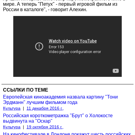
мире. А теперь "Петух" - первый игровой фильм из
России в каталоге", - говорит Алехин.
ССЫЛКИ ПО ТЕМЕ
Европейская киноакадемия назвала картину "Тони
Эрдманн" лучшим фильмом года
Культура
|
11 декабря 2016 г.,
Российская короткометражка "Брут" о Холокосте
выдвинута на "Оскар"
Культура
|
19 октября 2016 г.,
На кинофестивале в Лондоне покажут шесть российских