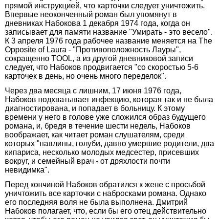
прямой инструкцией, что карточки следует уничтожить.
Впервые неоконченный роман был упомянут в
дневниках Набокова 1 декабря 1974 года, когда он
записывает для памяти название "Умирать - это весело".
К 3 апреля 1976 года рабочее название меняется на The
Opposite of Laura - "Противоположность Лауры",
сокращенно TOOL, а из другой дневниковой записи
следует, что Набоков продвигается "со скоростью 5-6
карточек в день, но очень много переделок".
Через два месяца с лишним, 17 июня 1976 года,
Набоков подхватывает инфекцию, которая так и не была
диагностирована, и попадает в больницу. К этому
времени у него в голове уже сложился образ будущего
романа, и, бредя в течение шести недель, Набоков
воображает, как читает роман слушателям, среди
которых "павлины, голуби, давно умершие родители, два
кипариса, несколько молодых медсестер, присевших
вокруг, и семейный врач - от дряхлости почти
невидимка".
Перед кончиной Набоков обратился к жене с просьбой
уничтожить все карточки с набросками романа. Однако
его последняя воля не была выполнена. Дмитрий
Набоков полагает, что, если бы его отец действительно