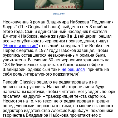
sfsite.com
Неоконченный роман Владимира Набокова "Подлинник
Лауры" (The Original of Laura) выйдет в свет 3 ноября
этого года. Сын и единственный наследник писателя
Дмитрий Набоков, ныне живущий в Швейцарии, решил
все же опубликовать черновики произведения, пишут
"Новые известия"
с ссылкой на журнал The Bookseller.
Перед смертью, в 1977 году, Набоков завещал, чтобы
рукопись оставшегося незаконченным романа была
уничтожена. В течение 30 лет черновики хранились на
138 библиотечных карточках в банковском сейфе в
Швейцарии, однако сын так и
не решился
"принять на
себя роль литературного поджигателя".
Penguin Classics решило не редактировать и не
дописывать рукопись. На одной стороне листа будут
напечатаны карточки, чтобы читатель мог увидеть почерк
писателя, на другой – транскрипция текста карточки.
Несмотря на то, что текст не отредактирован и грешит
определенными шероховатостями, по мнению главного
редактора издательства Алексис Киршбаум, поклонники
творчества Владимира Набокова прочитают его с