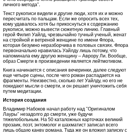
личного метода".
Текст рукописи видели и другие люди, хотя их и можно
пересчитать по пальцам. Если же опросить всех тех,
кому удавалось хотя бы прикоснуться к содержанию
рукописи, можно вывести сюжетную линию. Главный
герой Филип Уайлд, чрезвычайно тучный ученый, женат
на стройной и ветреной женщине по имени Флора,
которая безумно неразборчива в половых связях. Флора
первоначально нравилась Уайлду лишь потому, что
напоминала ему другую женщину – Аврору Ли. Вообще,
образ Смерти в произведении является лейтмотивом.
Книга начинается с описания вечеринки, далее следуют
еще четыре сцены, после чего роман распадается на
фрагменты. Неизвестно, сколько лет Уайлду, но его не
покидают мысли о смерти, и он решает уничтожить себя
путем медитации.
История создания
Владимир Набоков начал работу над "Оригиналом
Лауры" незадолго до смерти, уже будучи
тяжелобольным. На 50 каталожных карточках великий
прозаик, поэт, энтомолог и шахматист записал всего
лишь общую канву романа. Туда же он вложил записку с