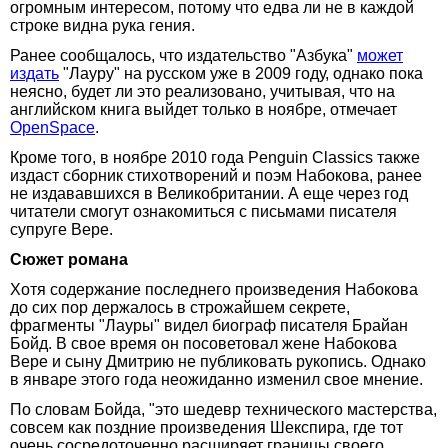
огромным интересом, потому что едва ли не в каждой
строке видна рука гения.
Ранее сообщалось, что издательство "Азбука"
может
издать
"Лауру" на русском уже в 2009 году, однако пока
неясно, будет ли это реализовано, учитывая, что на
английском книга выйдет только в ноябре, отмечает
OpenSpace
.
Кроме того, в ноябре 2010 года Penguin Classics также
издаст сборник стихотворений и поэм Набокова, ранее
не издававшихся в Великобритании. А еще через год
читатели смогут ознакомиться с письмами писателя
супруге Вере.
Сюжет романа
Хотя содержание последнего произведения Набокова
до сих пор держалось в строжайшем секрете,
фрагменты "Лауры" видел биограф писателя Брайан
Бойд. В свое время он посоветовал жене Набокова
Вере и сыну Дмитрию не публиковать рукопись. Однако
в январе этого года неожиданно изменил свое мнение.
По словам Бойда, "это шедевр технического мастерства,
совсем как поздние произведения Шекспира, где тот
очень сосредоточенно расширяет границы своего