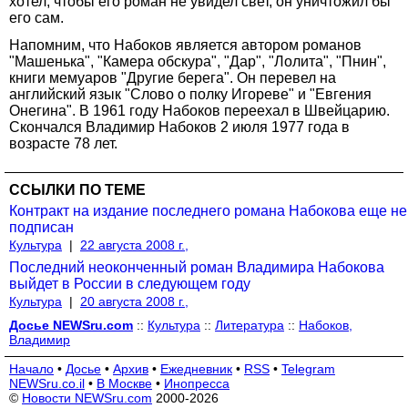
хотел, чтобы его роман не увидел свет, он уничтожил бы
его сам.
Напомним, что Набоков является автором романов
"Машенька", "Камера обскура", "Дар", "Лолита", "Пнин",
книги мемуаров "Другие берега". Он перевел на
английский язык "Слово о полку Игореве" и "Евгения
Онегина". В 1961 году Набоков переехал в Швейцарию.
Скончался Владимир Набоков 2 июля 1977 года в
возрасте 78 лет.
ССЫЛКИ ПО ТЕМЕ
Контракт на издание последнего романа Набокова еще не
подписан
Культура
|
22 августа 2008 г.,
Последний неоконченный роман Владимира Набокова
выйдет в России в следующем году
Культура
|
20 августа 2008 г.,
Досье NEWSru.com
::
Культура
::
Литература
::
Набоков,
Владимир
Начало
•
Досье
•
Архив
•
Ежедневник
•
RSS
•
Telegram
NEWSru.co.il
•
В Москве
•
Инопресса
©
Новости NEWSru.com
2000-2026