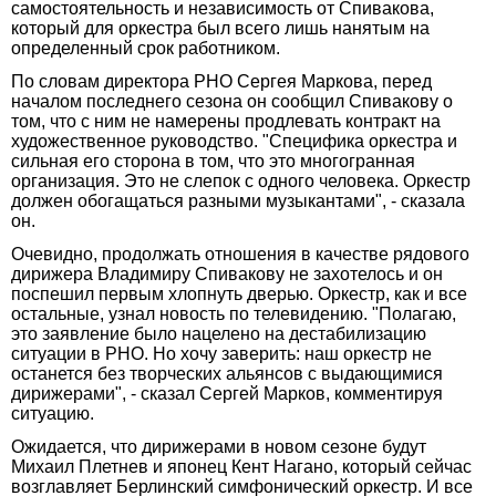
самостоятельность и независимость от Спивакова,
который для оркестра был всего лишь нанятым на
определенный срок работником.
По словам директора РНО Сергея Маркова, перед
началом последнего сезона он сообщил Спивакову о
том, что с ним не намерены продлевать контракт на
художественное руководство. "Специфика оркестра и
сильная его сторона в том, что это многогранная
организация. Это не слепок с одного человека. Оркестр
должен обогащаться разными музыкантами", - сказала
он.
Очевидно, продолжать отношения в качестве рядового
дирижера Владимиру Спивакову не захотелось и он
поспешил первым хлопнуть дверью. Оркестр, как и все
остальные, узнал новость по телевидению. "Полагаю,
это заявление было нацелено на дестабилизацию
ситуации в РНО. Но хочу заверить: наш оркестр не
останется без творческих альянсов с выдающимися
дирижерами", - сказал Сергей Марков, комментируя
ситуацию.
Ожидается, что дирижерами в новом сезоне будут
Михаил Плетнев и японец Кент Нагано, который сейчас
возглавляет Берлинский симфонический оркестр. И все