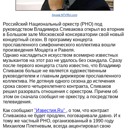
Архив NTVRU.com
Российский Национальный оркестр (РНО) под
руководством Владимира Спивакова открыл во вторник
в Большом зале Московской консерватории свой новый
концертный сезон. В программу концерта
прославленного симфонического коллектива вошли
произведения Моцарта и Равеля.
Однако насладиться искусством всемирно известных
музыкантов на этот раз не удалось без скандала. Сразу
после первого концерта стало известно, что Владимир
Спиваков больше не является художественным
руководителем и главным дирижером прославленного
коллектива. Не дотянув одного сезона до истечения
срока своего четырехлетнего контракта, Спиваков
решил разорвать отношения с оркестром. Причем об
этом он сначала сообщил не оркестру, а посредством
телевидения.
Как сообщают
"Известия.Ru"
, о том, что контракт
Спивакова не будет продлен, поговаривали давно. И к
тому же частный РНО, организованный в 1990 году
Михаилом Плетневым, всегда акцентировал свою