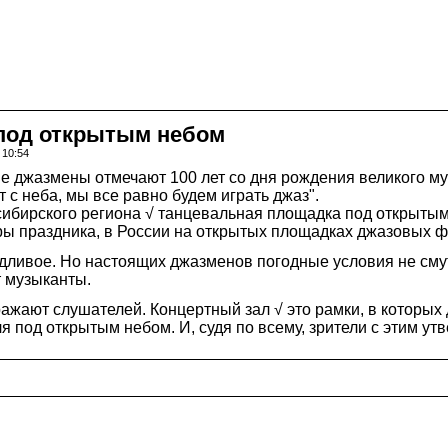
под открытым небом
 10:54
 джазмены отмечают 100 лет со дня рождения великого му
 с неба, мы все равно будем играть джаз".
 сибирского региона √ танцевальная площадка под открытым
оры праздника, в России на открытых площадках джазовых ф
ждливое. Но настоящих джазменов погодные условия не смут
т музыканты.
ажают слушателей. Концертный зал √ это рамки, в которых
 под открытым небом. И, судя по всему, зрители с этим у