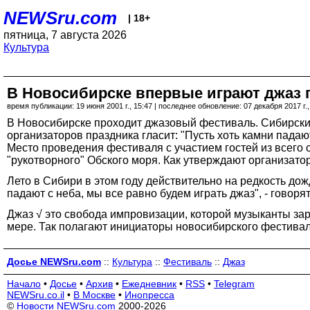
NEWSru.com
| 18+
пятница, 7 августа 2026
Культура
В Новосибирске впервые играют джаз 
время публикации: 19 июня 2001 г., 15:47 | последнее обновление: 07 декабря 2017 г.,
В Новосибирске проходит джазовый фестиваль. Сибирские
организаторов праздника гласит: "Пусть хоть камни падают
Место проведения фестиваля с участием гостей из всего
"рукотворного" Обского моря. Как утверждают организат
Лето в Сибири в этом году действительно на редкость до
падают с неба, мы все равно будем играть джаз", - говоря
Джаз √ это свобода импровизации, которой музыканты зар
мере. Так полагают инициаторы новосибирского фестиваля
Досье NEWSru.com
::
Культура
::
Фестиваль
::
Джаз
Начало
•
Досье
•
Архив
•
Ежедневник
•
RSS
•
Telegram
NEWSru.co.il
•
В Москве
•
Инопресса
©
Новости NEWSru.com
2000-2026