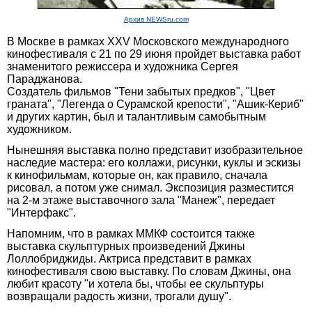
Архив NEWSru.com
В Москве в рамках XXV Московского международного
кинофестиваля с 21 по 29 июня пройдет выставка работ
знаменитого режиссера и художника Сергея
Параджанова.
Создатель фильмов "Тени забытых предков", "Цвет
граната", "Легенда о Сурамской крепости", "Ашик-Кериб"
и других картин, был и талантливым самобытным
художником.
Нынешняя выставка полно представит изобразительное
наследие мастера: его коллажи, рисунки, куклы и эскизы
к кинофильмам, которые он, как правило, сначала
рисовал, а потом уже снимал. Экспозиция разместится
на 2-м этаже выставочного зала "Манеж", передает
"Интерфакс".
Напомним, что в рамках ММКФ состоится также
выставка скульптурных произведений Джины
Лоллобриджиды. Актриса представит в рамках
кинофестиваля свою выставку. По словам Джины, она
любит красоту "и хотела бы, чтобы ее скульптуры
возвращали радость жизни, трогали душу".