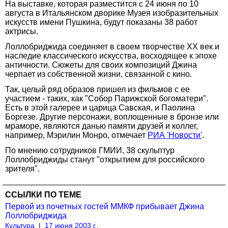
На выставке, которая разместится с 24 июня по 10
августа в Итальянском дворике Музея изобразительных
искусств имени Пушкина, будут показаны 38 работ
актрисы.
Лоллобриджида соединяет в своем творчестве ХХ век и
наследие классического искусства, восходящее к эпохе
античности. Сюжеты для своих композиций Джина
черпает из собственной жизни, связанной с кино.
Так, целый ряд образов пришел из фильмов с ее
участием - таких, как "Собор Парижской богоматери".
Есть в этой галерее и царица Савская, и Паолина
Боргезе. Другие персонажи, воплощенные в бронзе или
мраморе, являются данью памяти друзей и коллег,
например, Мэрилин Монро, отмечает
РИА 'Новости'
.
По мнению сотрудников ГМИИ, 38 скульптур
Лоллобриджиды станут "открытием для российского
зрителя".
ССЫЛКИ ПО ТЕМЕ
Первой из почетных гостей ММКФ прибывает Джина
Лоллобриджида
Культура
|
17 июня 2003 г.,