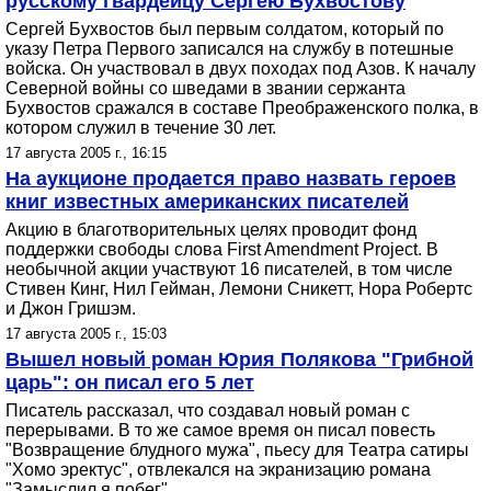
русскому гвардейцу Сергею Бухвостову
Сергей Бухвостов был первым солдатом, который по
указу Петра Первого записался на службу в потешные
войска. Он участвовал в двух походах под Азов. К началу
Северной войны со шведами в звании сержанта
Бухвостов сражался в составе Преображенского полка, в
котором служил в течение 30 лет.
17 августа 2005 г., 16:15
На аукционе продается право назвать героев
книг известных американских писателей
Акцию в благотворительных целях проводит фонд
поддержки свободы слова First Amendment Project. В
необычной акции участвуют 16 писателей, в том числе
Стивен Кинг, Нил Гейман, Лемони Сникетт, Нора Робертс
и Джон Гришэм.
17 августа 2005 г., 15:03
Вышел новый роман Юрия Полякова "Грибной
царь": он писал его 5 лет
Писатель рассказал, что создавал новый роман с
перерывами. В то же самое время он писал повесть
"Возвращение блудного мужа", пьесу для Театра сатиры
"Хомо эректус", отвлекался на экранизацию романа
"Замыслил я побег".