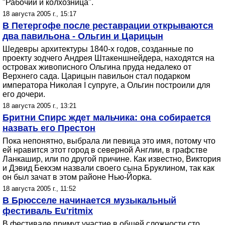
"Рабочий и колхозница".
18 августа 2005 г., 15:17
В Петергофе после реставрации открываются
два павильона - Ольгин и Царицын
Шедевры архитектуры 1840-х годов, созданные по
проекту зодчего Андрея Штакеншнейдера, находятся на
островах живописного Ольгина пруда недалеко от
Верхнего сада. Царицын павильон стал подарком
императора Николая I супруге, а Ольгин построили для
его дочери.
18 августа 2005 г., 13:21
Бритни Спирс ждет мальчика: она собирается
назвать его Престон
Пока непонятно, выбрала ли певица это имя, потому что
ей нравится этот город в северной Англии, в графстве
Ланкашир, или по другой причине. Как известно, Виктория
и Дэвид Бекхэм назвали своего сына Бруклином, так как
он был зачат в этом районе Нью-Йорка.
18 августа 2005 г., 11:52
В Брюсселе начинается музыкальный
фестиваль Eu'ritmix
В фестивале примут участие в общей сложности сто