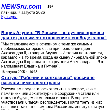
NEWSru.com
| 18+
пятница, 7 августа 2026
Культура
Борис Акунин: "В России - не лучшие времена
для тех, кто имеет отношение к свободе слова"
"Мы сталкиваемся в основном с теми же самыми
проблемами, которые были при правлении царя
Александра II, - говорит Акунин, - История повторяется,
как было и в то время, когда на смену либеральной эпохе
Александра II пришла эпоха реакции Александра III. Это
напоминает Ельцина и Путина".
18 августа 2005 г., 16:33
Статую "Рабочий и колхозница" россияне
назвали символом страны
Россиянам предлагалось ответить на вопрос, какие
памятники или архитектурные сооружения стали или
станут в будущем символами страны. В опросе
участвовали 6 тысяч респондентов. Почти треть из них
назвали в качестве символа России знаменитую статую