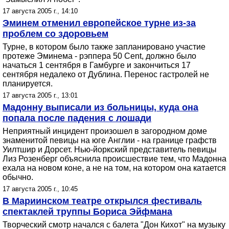
17 августа 2005 г., 14:10
Эминем отменил европейское турне из-за
проблем со здоровьем
Турне, в котором было также запланировано участие
протеже Эминема - рэппера 50 Cent, должно было
начаться 1 сентября в Гамбурге и закончиться 17
сентября недалеко от Дублина. Перенос гастролей не
планируется.
17 августа 2005 г., 13:01
Мадонну выписали из больницы, куда она
попала после падения с лошади
Неприятный инцидент произошел в загородном доме
знаменитой певицы на юге Англии - на границе графств
Уилтшир и Дорсет. Нью-йоркский представитель певицы
Лиз Розенберг объяснила происшествие тем, что Мадонна
ехала на новом коне, а не на том, на котором она катается
обычно.
17 августа 2005 г., 10:45
В Мариинском театре открылся фестиваль
спектаклей труппы Бориса Эйфмана
Творческий смотр начался с балета "Дон Кихот" на музыку