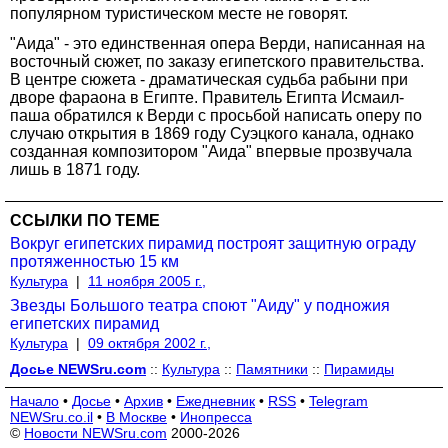
популярном туристическом месте не говорят.
"Аида" - это единственная опера Верди, написанная на
восточный сюжет, по заказу египетского правительства.
В центре сюжета - драматическая судьба рабыни при
дворе фараона в Египте. Правитель Египта Исмаил-
паша обратился к Верди с просьбой написать оперу по
случаю открытия в 1869 году Суэцкого канала, однако
созданная композитором "Аида" впервые прозвучала
лишь в 1871 году.
ССЫЛКИ ПО ТЕМЕ
Вокруг египетских пирамид построят защитную ограду
протяженностью 15 км
Культура
|
11 ноября 2005 г.,
Звезды Большого театра споют "Аиду" у подножия
египетских пирамид
Культура
|
09 октября 2002 г.,
Досье NEWSru.com
::
Культура
::
Памятники
::
Пирамиды
Начало
•
Досье
•
Архив
•
Ежедневник
•
RSS
•
Telegram
NEWSru.co.il
•
В Москве
•
Инопресса
©
Новости NEWSru.com
2000-2026