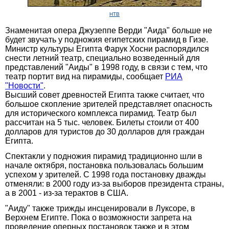
НТВ
Знаменитая опера Джузеппе Верди "Аида" больше не
будет звучать у подножия египетских пирамид в Гизе.
Министр культуры Египта Фарук Хосни распорядился
снести летний театр, специально возведенный для
представлений "Аиды" в 1998 году, в связи с тем, что
театр портит вид на пирамиды, сообщает
РИА
"Новости"
.
Высший совет древностей Египта также считает, что
большое скопление зрителей представляет опасность
для исторического комплекса пирамид. Театр был
рассчитан на 5 тыс. человек. Билеты стоили от 400
долларов для туристов до 30 долларов для граждан
Египта.
Спектакли у подножия пирамид традиционно шли в
начале октября, постановка пользовалась большим
успехом у зрителей. С 1998 года постановку дважды
отменяли: в 2000 году из-за выборов президента страны,
а в 2001 - из-за терактов в США.
"Аиду" также трижды инсценировали в Луксоре, в
Верхнем Египте. Пока о возможности запрета на
проведение оперных постановок также и в этом