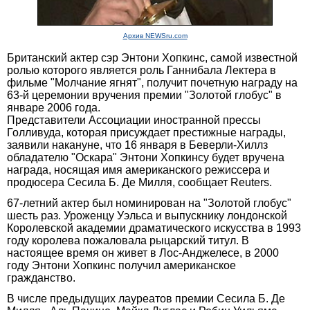
Архив NEWSru.com
Британский актер сэр Энтони Хопкинс, самой известной
ролью которого является роль Ганнибала Лектера в
фильме "Молчание ягнят", получит почетную награду на
63-й церемонии вручения премии "Золотой глобус" в
январе 2006 года.
Представители Ассоциации иностранной прессы
Голливуда, которая присуждает престижные награды,
заявили накануне, что 16 января в Беверли-Хиллз
обладателю "Оскара" Энтони Хопкинсу будет вручена
награда, носящая имя американского режиссера и
продюсера Сесила Б. Де Милля, сообщает Reuters.
67-летний актер был номинирован на "Золотой глобус"
шесть раз. Уроженцу Уэльса и выпускнику лондонской
Королевской академии драматического искусства в 1993
году королева пожаловала рыцарский титул. В
настоящее время он живет в Лос-Анджелесе, в 2000
году Энтони Хопкинс получил американское
гражданство.
В числе предыдущих лауреатов премии Сесила Б. Де