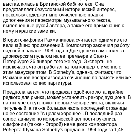
выставлялась в Британской библиотеке. Она
представляет безусловный исторический интерес,
поскольку содержит многочисленные правки,
дополнения и пересмотры музыкального текста,
выполненные рукой автора, а также его примечания к
нему и краткие заметки.
Вторая симфония Рахманинова считается одним из его
величайших произведений. Композитор закончил работу
над ней в начале 1908 года в Дрездене и сам стоял за
дирижерским пультом на ее премьере в Санкт-
Петербурге 26 января того же года. Эксперты не
исключают, что он работал на том концерте именно с
этим манускриптом. В Sotheby's, однако, считают, что
Рахманинов воспроизводил сочинение по памяти или же
использовал копию партитуры.
Предполагается, что продажа подобного лота, крайне
редкого для рынка, может установить рекорд аукциона. В
партитуре отсутствуют первые четыре листа, включая
титульный, а также большая часть последней страницы,
но ее состояние "в целом хорошее". В последний раз
сопоставимую по исторической ценности рукопись
симфонии (также - Второй) немецкого композитора
Роберта Шумана Sotheby's продал в 1994 году за 1,48