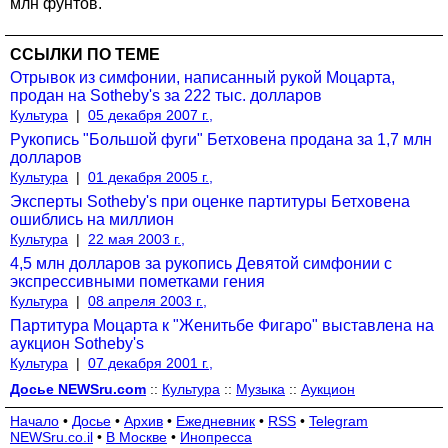
млн фунтов.
ССЫЛКИ ПО ТЕМЕ
Отрывок из симфонии, написанный рукой Моцарта,
продан на Sotheby's за 222 тыс. долларов
Культура
|
05 декабря 2007 г.,
Рукопись "Большой фуги" Бетховена продана за 1,7 млн
долларов
Культура
|
01 декабря 2005 г.,
Эксперты Sotheby's при оценке партитуры Бетховена
ошиблись на миллион
Культура
|
22 мая 2003 г.,
4,5 млн долларов за рукопись Девятой симфонии с
экспрессивными пометками гения
Культура
|
08 апреля 2003 г.,
Партитура Моцарта к "Женитьбе Фигаро" выставлена на
аукцион Sotheby's
Культура
|
07 декабря 2001 г.,
Досье NEWSru.com
::
Культура
::
Музыка
::
Аукцион
Начало
•
Досье
•
Архив
•
Ежедневник
•
RSS
•
Telegram
NEWSru.co.il
•
В Москве
•
Инопресса