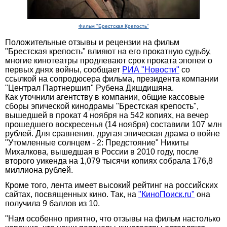
Фильм "Брестская Крепость"
Положительные отзывы и рецензии на фильм
"Брестская крепость" влияют на его прокатную судьбу,
многие кинотеатры продлевают срок проката эпопеи о
первых днях войны, сообщает
РИА "Новости"
со
ссылкой на сопродюсера фильма, президента компании
"Централ Партнершип" Рубена Дишдишяна.
Как уточнили агентству в компании, общие кассовые
сборы эпической кинодрамы "Брестская крепость",
вышедшей в прокат 4 ноября на 542 копиях, на вечер
прошедшего воскресенья (14 ноября) составили 107 млн
рублей. Для сравнения, другая эпическая драма о войне
"Утомленные солнцем - 2: Предстояние" Никиты
Михалкова, вышедшая в России в 2010 году, после
второго уикенда на 1,079 тысячи копиях собрала 176,8
миллиона рублей.
Кроме того, лента имеет высокий рейтинг на российских
сайтах, посвященных кино. Так, на
"КиноПоиск.ru"
она
получила 9 баллов из 10.
"Нам особенно приятно, что отзывы на фильм настолько