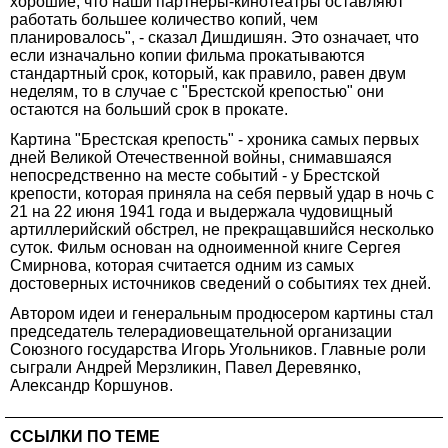
хорошие, что наши партнеры-кинотеатры оставляют
работать большее количество копий, чем
планировалось", - сказал Дишдишян. Это означает, что
если изначально копии фильма прокатываются
стандартный срок, который, как правило, равен двум
неделям, то в случае с "Брестской крепостью" они
остаются на больший срок в прокате.
Картина "Брестская крепость" - хроника самых первых
дней Великой Отечественной войны, снимавшаяся
непосредственно на месте событий - у Брестской
крепости, которая приняла на себя первый удар в ночь с
21 на 22 июня 1941 года и выдержала чудовищный
артиллерийский обстрел, не прекращавшийся несколько
суток. Фильм основан на одноименной книге Сергея
Смирнова, которая считается одним из самых
достоверных источников сведений о событиях тех дней.
Автором идеи и генеральным продюсером картины стал
председатель телерадиовещательной организации
Союзного государства Игорь Угольников. Главные роли
сыграли Андрей Мерзликин, Павел Деревянко,
Александр Коршунов.
ССЫЛКИ ПО ТЕМЕ