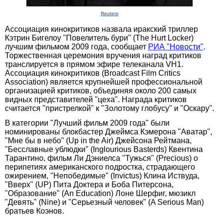
Reuters
Ассоциация кинокритиков назвала иракский триллер
Кэтрин Бигелоу "Повелитель бури" (The Hurt Locker)
лучшим фильмом 2009 года, сообщает
РИА "Новости"
.
Торжественная церемония вручения наград критиков
транслируется в прямом эфире телеканала VH1.
Ассоциация кинокритиков (Broadcast Film Critics
Association) является крупнейшей профессиональной
организацией критиков, объединяя около 200 самых
видных представителей "цеха". Награда критиков
считается "пристрелкой" к "Золотому глобусу" и "Оскару".
В категории "Лучший фильм 2009 года" были
номинированы блокбастер Джеймса Кэмерона "Аватар",
"Мне бы в небо" (Up in the Air) Джейсона Рейтмана,
"Бесславные ублюдки" (Inglourious Basterds) Квентина
Тарантино, фильм Ли Дэниелса "Тужься" (Precious) о
перипетиях американского подростка, страдающего
ожирением, "Непобедимые" (Invictus) Клина Иствуда,
"Вверх" (UP) Пита Доктера и Боба Питерсона,
"Образование" (An Education) Лоне Шерфиг, мюзикл
"Девять" (Nine) и "Серьезный человек" (A Serious Man)
братьев Коэнов.