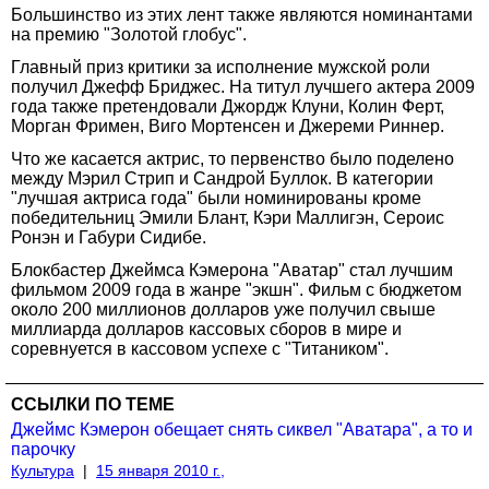
Большинство из этих лент также являются номинантами
на премию "Золотой глобус".
Главный приз критики за исполнение мужской роли
получил Джефф Бриджес. На титул лучшего актера 2009
года также претендовали Джордж Клуни, Колин Ферт,
Морган Фримен, Виго Мортенсен и Джереми Риннер.
Что же касается актрис, то первенство было поделено
между Мэрил Стрип и Сандрой Буллок. В категории
"лучшая актриса года" были номинированы кроме
победительниц Эмили Блант, Кэри Маллигэн, Сероис
Ронэн и Габури Сидибе.
Блокбастер Джеймса Кэмерона "Аватар" стал лучшим
фильмом 2009 года в жанре "экшн". Фильм с бюджетом
около 200 миллионов долларов уже получил свыше
миллиарда долларов кассовых сборов в мире и
соревнуется в кассовом успехе с "Титаником".
ССЫЛКИ ПО ТЕМЕ
Джеймс Кэмерон обещает снять сиквел "Аватара", а то и
парочку
Культура
|
15 января 2010 г.,