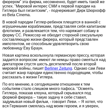
фюрером" эта фирма, несомненно, будет иметь такой же
успех. "Мировой интерес СМИ к первой пародии на
Гитлера был гигантским", - подчеркивает Дирк Шюрхофф
из Beta Cinema.
В новой пародии Гитлер-ребенок плещется в ванной с
игрушечными корабликами, представляя себя капитаном
флотилии, и развлекается тем, что наряжает собаку в
форму СС. Режиссер не обходит стороной сексуальную
составляющую жизни фюрера, который представлен
импотентом, не способным удовлетворить свою
любовницу Еву Браун.
Новая картина всколыхнула германскую прессу, которая
задается вопросом: имеют ли немцы право смеяться над
диктатором спустя шесть десятилетий после второй
мировой войны, пишет
Berliner Zeitung
. Однако сам Леви
считает жанр пародии единственно подходящим, чтобы
рассказать о жизни Гитлера.
По его мнению, в сегодняшнем отношении к тем
событиям стало слишком много пафоса. "Осмеять
Гитлера, показав клоуна, который скрывался под
формой фюрера – такую задачу я себе ставил,
задумывая новый фильм, - говорит Леви. – Я хотел, что
вся Германия смеялась над моим героем, и я уверен,