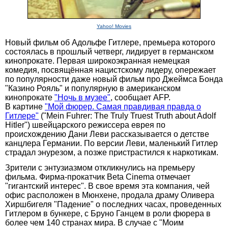
Yahoo! Movies
Новый фильм об Адольфе Гитлере, премьера которого
состоялась в прошлый четверг, лидирует в германском
кинопрокате. Первая широкоэкранная немецкая
комедия, посвящённая нацистскому лидеру, опережает
по популярности даже новый фильм про Джеймса Бонда
"Казино Рояль" и популярную в американском
кинопрокате
"Ночь в музее"
, сообщает AFP.
В картине
"Мой фюрер. Самая правдивая правда о
Гитлере"
("Mein Fuhrer: The Truly Truest Truth about Adolf
Hitler") швейцарского режиссера еврея по
происхождению Дани Леви рассказывается о детстве
канцлера Германии. По версии Леви, маленький Гитлер
страдал энурезом, а позже пристрастился к наркотикам.
Зрители с энтузиазмом откликнулись на премьеру
фильма. Фирма-прокатчик Beta Cinema отмечает
"гигантский интерес". В свое время эта компания, чей
офис расположен в Мюнхене, продала драму Оливера
Хиршбигеля "Падение" о последних часах, проведенных
Гитлером в бункере, с Бруно Ганцем в роли фюрера в
более чем 140 странах мира. В случае с "Моим