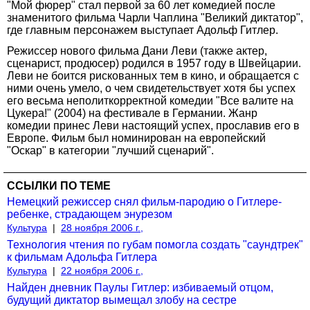
"Мой фюрер" стал первой за 60 лет комедией после
знаменитого фильма Чарли Чаплина "Великий диктатор",
где главным персонажем выступает Адольф Гитлер.
Режиссер нового фильма Дани Леви (также актер,
сценарист, продюсер) родился в 1957 году в Швейцарии.
Леви не боится рискованных тем в кино, и обращается с
ними очень умело, о чем свидетельствует хотя бы успех
его весьма неполиткорректной комедии "Все валите на
Цукера!" (2004) на фестивале в Германии. Жанр
комедии принес Леви настоящий успех, прославив его в
Европе. Фильм был номинирован на европейский
"Оскар" в категории "лучший сценарий".
ССЫЛКИ ПО ТЕМЕ
Немецкий режиссер снял фильм-пародию о Гитлере-
ребенке, страдающем энурезом
Культура
|
28 ноября 2006 г.,
Технология чтения по губам помогла создать "саундтрек"
к фильмам Адольфа Гитлера
Культура
|
22 ноября 2006 г.,
Найден дневник Паулы Гитлер: избиваемый отцом,
будущий диктатор вымещал злобу на сестре