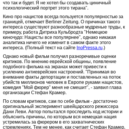
что так и будет. Я не хотел бы создавать циничный
психологический портрет этого тирана".
Кино про нацистов всегда пользуется популярностью за
границей, отмечает Berliner Zeitung. О причинах такого
интереса существуют разнообразные мудреные труды, к
примеру, работа Дитриха Кульбродта "Немецкое
киночудо: Нацисты все популярнее", однако никакая
аналитика ничего не изменит в самом факте этого
интереса. (Полный текст на сайте
InoPressa.ru
.)
Однако новый фильм получил разноречивые оценки
критиков. По мнению еврейской общины, появление
подобного фильма на экранах может привести к
усилению антиеврейских настроений. "Принимая во
внимание факты депортации и поставленных на поток
убийств миллионов человек в Европе руками нацистов,
комедия "Мой фюрер" меня не смешит", - заявил глава
организации Стефан Крамер.
По словам критиков, сам по себе фильм - достаточно
оригинальный эксперимент швейцарского режиссера
Дани Леви. Автор попытался проследить ход истории и
объяснить причины, по которым вся немецкая нация
устремилась за фюрером в его захватнических
стремлениях. Тем не менее, как считает Стефан Крамер,