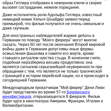
образ Гитлера отображен в неверном ключе и скорее
вызовет сострадание, нежели порицание.
Даже исполнитель роли Адольфа Гитлера, известный
немецкий комик Хельге Шнайдер заявил перед
премьерой, что фильм получился не очень смешным и
даже скучным.
Для иностранных наблюдателей жаркие дебаты в
Германии по поводу "Моего фюрера" могут многое
сказать. Через 60 лет после окончания Второй мировой
войны даже в Германии допустимы иные формы
осмысления фашизма и памяти его жертв, кроме
ставшего ритуалом чувства стыда. В конечном счете,
подобная неразбериха весьма продуктивна: она
является сигналом серьезнейшей неуверенности при
обращении с тем, что является не только трагической
страницей в истории еврейской нации, но и происходит в
сегодняшней Германии.
Международным прокатчикам "Мой фюрер" Дени Леви
будет представлен во время 57-го
Берлинского
кинофестиваля
, открывающегося 8 февраля. Фильм
будет идти в кинотеатрах Америки, Франции, Италии и
Великобритании.