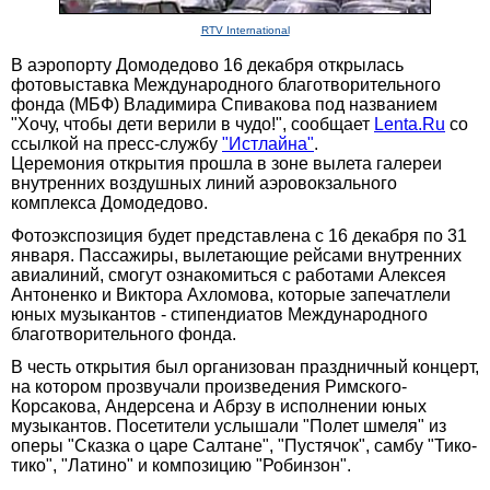
RTV International
В аэропорту Домодедово 16 декабря открылась
фотовыставка Международного благотворительного
фонда (МБФ) Владимира Спивакова под названием
"Хочу, чтобы дети верили в чудо!", сообщает
Lenta.Ru
со
ссылкой на пресс-службу
"Истлайна"
.
Церемония открытия прошла в зоне вылета галереи
внутренних воздушных линий аэровокзального
комплекса Домодедово.
Фотоэкспозиция будет представлена с 16 декабря по 31
января. Пассажиры, вылетающие рейсами внутренних
авиалиний, смогут ознакомиться с работами Алексея
Антоненко и Виктора Ахломова, которые запечатлели
юных музыкантов - стипендиатов Международного
благотворительного фонда.
В честь открытия был организован праздничный концерт,
на котором прозвучали произведения Римского-
Корсакова, Андерсена и Абрзу в исполнении юных
музыкантов. Посетители услышали "Полет шмеля" из
оперы "Сказка о царе Салтане", "Пустячок", самбу "Тико-
тико", "Латино" и композицию "Робинзон".