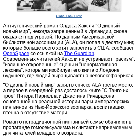
Global Look Press
Антиутопический роман Олдоса Хаксли "О дивный
новый мир", некогда запрещенный в Ирландии, снова
оказался под угрозой. По данным Американской
библиотечной ассоциации (ALA), он попал в десятку книг,
которые больше всего хотят запретить в США, сообщает
OpenSpace
со ссылкой на
The Guardian
.
Современных читателей Хаксли не устраивают "расизм",
"излишне откровенные" сцены и "ненормативная
лексика", которыми изобилует его книга о Лондоне
будущего, где людей выращивают на человекофабриках.
"О дивный новый мир" занял в списке ALA третье место,
а первое в очередной раз досталось книге "С Танго их
трое" Питера Парнелла и Джастина Ричардсона,
основанной на реальной истории пары императорских
пингвинов из Нью-Йоркского зоопарка, воспитавших
птенца в отсутствие матери.
Роман о нетрадиционной пингвиньей семье обвиняют в
пропаганде гомосексуализма и считают неприемлемым
для читателей младшего возраста.