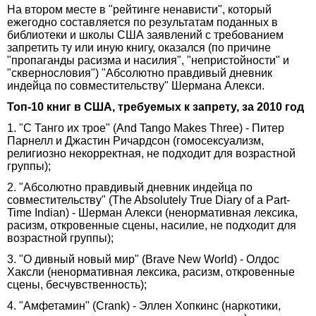
На втором месте в "рейтинге ненависти", который
ежегодно составляется по результатам поданных в
библиотеки и школы США заявлений с требованием
запретить ту или иную книгу, оказался (по причине
"пропаганды расизма и насилия", "непристойности" и
"сквернословия") "Абсолютно правдивый дневник
индейца по совместительству" Шермана Алекси.
Топ-10 книг в США, требуемых к запрету, за 2010 год
1. "С Танго их трое" (And Tango Makes Three) - Питер
Парнелл и Джастин Ричардсон (гомосексуализм,
религиозно некорректная, не подходит для возрастной
группы);
2. "Абсолютно правдивый дневник индейца по
совместительству" (The Absolutely True Diary of a Part-
Time Indian) - Шерман Алекси (ненормативная лексика,
расизм, откровенные сцены, насилие, не подходит для
возрастной группы);
3. "О дивный новый мир" (Brave New World) - Олдос
Хаксли (ненормативная лексика, расизм, откровенные
сцены, бесчувственность);
4. "Амфетамин" (Crank) - Эллен Хопкинс (наркотики,