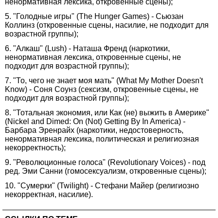
ненормативная лексика, откровенные сцены);
5. "Голодные игры" (The Hunger Games) - Сьюзан
Коллинз (откровенные сцены, насилие, не подходит для
возрастной группы);
6. "Алкаш" (Lush) - Наташа Френд (наркотики,
ненормативная лексика, откровенные сцены, не
подходит для возрастной группы);
7. "То, чего не знает моя мать" (What My Mother Doesn't
Know) - Соня Соунз (сексизм, откровенные сцены, не
подходит для возрастной группы);
8. "Тотальная экономия, или Как (не) выжить в Америке"
(Nickel and Dimed: On (Not) Getting By In America) -
Барбара Эренрайх (наркотики, недостоверность,
ненормативная лексика, политическая и религиозная
некорректность);
9. "Революционные голоса" (Revolutionary Voices) - под
ред. Эми Санни (гомосексуализм, откровенные сцены);
10. "Сумерки" (Twilight) - Стефани Майер (религиозно
некорректная, насилие).