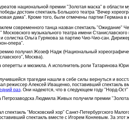
реатов национальной премии "Золотая маска" в области м
обеды достоин спектакль Большого театра "Вечер хореогр
иковая дама". Кроме того, были отмечены партии Германа в
аклем современного танца назван спектакль "Ожидание" Че
 Московского музыкального театра имени Станиславского 
и солистка Ольга Гурякова за партию Чио-Чио-сан. Дириж
кон-опера".
 премию получил Жозеф Надж (Национальный хореографичес
славского", Москва).
в оперетты и мюзикла. А исполнитель роли Татаринова Юр
учившейся трагедии нашли в себе силы вернуться и восстан
 сказал режиссер Алексей Иващенко, поставивший спектакль
ледний раз
. Они надеются, что в следующем году "Норд-Ост
 Петрозаводска Людмила Живых получили премии "Золотая м
 спектакль "Московский хор" Санкт-Петербургского Малого
ставивший спектакль вместе с Игорем Коняевым. За этот ж