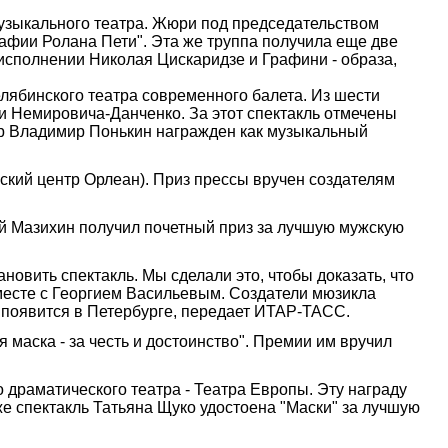
узыкального театра. Жюри под председательством
афии Ролана Пети". Эта же труппа получила еще две
 исполнении Николая Цискаридзе и Графини - образа,
лябинского театра современного балета. Из шести
и Немировича-Данченко. За этот спектакль отмечены
ер Владимир Понькин награжден как музыкальный
кий центр Орлеан). Приз прессы вручен создателям
ий Мазихин получил почетный приз за лучшую мужскую
овить спектакль. Мы сделали это, чтобы доказать, что
 вместе с Георгием Васильевым. Создатели мюзикла
" появится в Петербурге, передает ИТАР-ТАСС.
аска - за честь и достоинство". Премии им вручил
 драматического театра - Театра Европы. Эту награду
е спектакль Татьяна Щуко удостоена "Маски" за лучшую