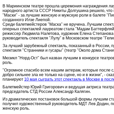
В Мариинском театре прошла церемония награждения лау
народного артиста СССР Никиты Долгушина решило, что п
"Маски" - за лучшие женскую и мужскую роли в балете "П
созданного Илзе Лиепой.
Среди балетмейстеров "Маска" не вручена. Лучшим спект
оперных спектаклей лауреатом стала "Мадам Баттерфляй"
режиссер Людмила Налетова, художник Елена Степанова 
руководитель спектакля "Лулу" в Московском театре "Гели
За лучший зарубежный спектакль, показанный в России,
спектакля "Странники и гусары" (театр "Около дома Стани
Мюзикл "Норд-Ост" был назван лучшим в конкурсе театро
роль.
"Огромное спасибо всем нашим актерам, которые после сл
добро сильнее зла не только на сцене, но и в жизни", -
планируют
10 мая сыграть этот спектакль в Москве в пос
Балетмейстер Юрий Григорович и ведущая актриса театра
председатель СТД России Александр Калягин.
Из драматических постановок большой формы лучшим стал
получил художественный руководитель МДТ Лев Додин, по
женскую роль.