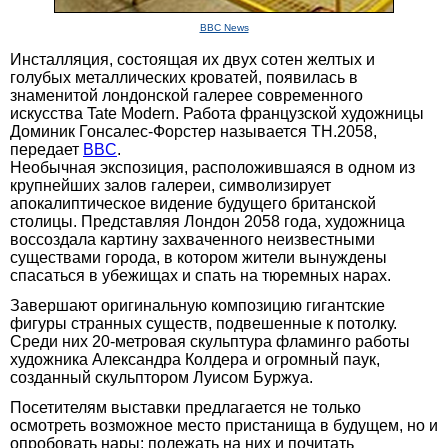
BBC News
Инсталляция, состоящая их двух сотен желтых и
голубых металлических кроватей, появилась в
знаменитой лондонской галерее современного
искусства Tate Modern. Работа французской художницы
Доминик Гонсалес-Форстер называется TH.2058,
передает
BBC
.
Необычная экспозиция, расположившаяся в одном из
крупнейших залов галереи, символизирует
апокалиптическое видение будущего британской
столицы. Представляя Лондон 2058 года, художница
воссоздала картину захваченного неизвестными
существами города, в котором жители вынуждены
спасаться в убежищах и спать на тюремных нарах.
Завершают оригинальную композицию гигантские
фигуры странных существ, подвешенные к потолку.
Среди них 20-метровая скульптура фламинго работы
художника Александра Колдера и огромный паук,
созданный скульптором Луисом Буржуа.
Посетителям выставки предлагается не только
осмотреть возможное место пристанища в будущем, но и
опробовать нары: полежать на них и почитать