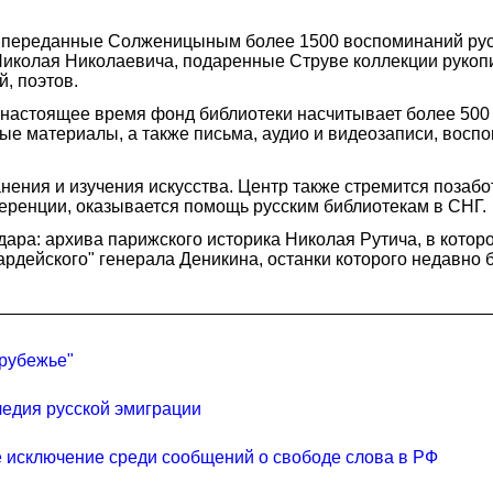
и переданные Солженицыным более 1500 воспоминаний рус
Николая Николаевича, подаренные Струве коллекции рукоп
, поэтов.
 настоящее время фонд библиотеки насчитывает более 500
ые материалы, а также письма, аудио и видеозаписи, воспо
ения и изучения искусства. Центр также стремится позабот
еренции, оказывается помощь русским библиотекам в СНГ.
дара: архива парижского историка Николая Рутича, в кото
ардейского" генерала Деникина, останки которого недавно
арубежье"
ледия русской эмиграции
е исключение среди сообщений о свободе слова в РФ