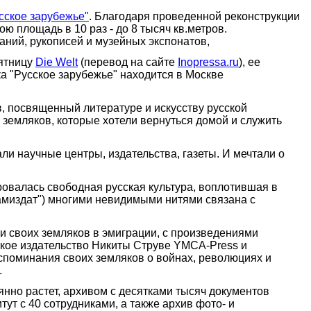
сское зарубежье"
. Благодаря проведенной реконструкции
 площадь в 10 раз - до 8 тысяч кв.метров.
ний, рукописей и музейных экспонатов,
пятницу
Die Welt
(перевод на сайте
Inopressa.ru
), ее
ка "Русское зарубежье" находится в Москве
, посвященный литературе и искусству русской
земляков, которые хотели вернуться домой и служить
 научные центры, издательства, газеты. И мечтали о
овалась свободная русская культура, воплотившая в
Тамиздат") многими невидимыми нитями связана с
ни своих земляков в эмиграции, с произведениями
ское издательство Никиты Струве YMCA-Press и
споминания своих земляков о войнах, революциях и
.
янно растет, архивом с десятками тысяч документов
т с 40 сотрудниками, а также архив фото- и