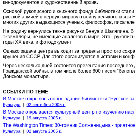
кинодокументов и художественный архив.
Основой рукописного и книжного фонда библиотеки стал
русской армией в первую мировую войну великого князя 
многих других выдающихся ученых, философов, писателей
На родину вернулись также рисунки Бенуа и Шаляпина. В
экземпляры, не имеющие аналогов в мире. Это - рукописн
годы ХХ века, и фотодокумент
Однако задача центра выходит за пределы простого сохран
крушения СССР. Для этого организуются выставки и конф
Через несколько дней состоится презентация последнего 
Гражданской войны, в том числе более 600 писем "белогв
Донском монастыре.
ССЫЛКИ ПО ТЕМЕ
В Москве открылось новое здание библиотеки "Русское з
Культура
|
02 сентября 2005 г.,
В Москве открывается культурный центр по изучению нас
Культура
|
19 августа 2005 г.,
The Washington Times: 30-томник Солженицына - приятно
Культура
|
02 августа 2005 г.,