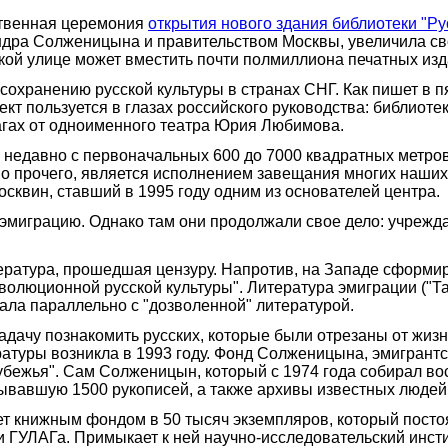
ственная церемония
открытия нового здания библиотеки "Ру
дра Солженицына и правительством Москвы, увеличила свою
й улице может вместить почти полмиллиона печатных изда
 сохранению русской культуры в странах СНГ. Как пишет в 
кт пользуется в глазах российского руководства: библиоте
шагах от одноименного театра Юрия Любимова.
 недавно с первоначальных 600 до 7000 квадратных метров
мо прочего, является исполнением завещания многих наших 
осквин, ставший в 1995 году одним из основателей центра.
играцию. Однако там они продолжали свое дело: учреждали
ратура, прошедшая цензуру. Напротив, на Западе сформир
еволюционной русской культуры". Литература эмиграции ("
ала параллельно с "дозволенной" литературой.
адачу познакомить русских, которые были отрезаны от жиз
ратуры возникла в 1993 году. Фонд Солженицына, эмигрант
убежья". Сам Солженицын, который с 1974 года собирал во
ывавшую 1500 рукописей, а также архивы известных людей
ает книжным фондом в 50 тысяч экземпляров, который посто
ГУЛАГа. Примыкает к ней научно-исследовательский институ