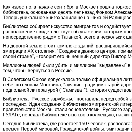
Как известно, в начале сентября в Москве прошла торже
библиотека, основанная десять лет назад Фондом Алексан
Теперь уникальное книгохранилище на Нижней Радищевско
Библиотека собирает искусство эмигрантов и содействует
расположение свидетельствует об уважении, которым прое
непосредственно рядом с Таганкой, всего в нескольких 
На дорогой земле стоит комплекс зданий, расширившийся
эмиграции ХХ столетия. "Создание данного центра, поми
своей стране", - говорит его нынешний директор Виктор М
Миллионы людей были убиты и миллионы "выдавлены" в эм
том, чтобы вернуться в Россию.
В Советском Союзе допускалась только официальная лите
себе, по словам Москвина, "лучшие традиции старой дор
подпольной литературой ("Самиздат"), которая существов
Библиотека "Русское зарубежье" поставила перед собой з
последних. Идея создания библиотеки эмигрантской лите
правительство Москвы стали основателями "Русского зар
ГУЛАГе, передал библиотеке всю свою коллекцию, насчит
Сегодня библиотека, где работает 150 человек, располаг
времен Первой мировой, Гражданской войны, эмиграции и 