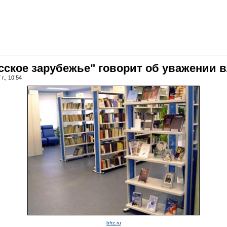
сское зарубежье" говорит об уважении в
г., 10:54
bfrz.ru