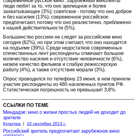
современное русское кино. Зарубежные киноленты
люди любят за то, что оно зрелищное и более
захватывающее (3%); советское - потому что оно доброе
и без насилия (13%); современное российское
предпочитают, потому что оно реалистично, приближено
к нашей действительности (5%).
Большинство россиян не следят за российским кино
сегодня (62%), но при этом считают, что оно находится
на подъеме (39%). Среди недостатков современных
отечественных лент респонденты отмечают большое
количество насилия и отсутствие человечности (6%),
низкое качество фильмов и слабую режиссерскую
работу (4%), а также отсутствие морали (3%).
Опрос проводился по телефону 23 июня, в нем приняли
участие респонденты из 480 населенных пунктов РФ.
Статистическая погрешность не превышает 3,8%.
ССЫЛКИ ПО ТЕМЕ
Миндадзе: кино о жизни простых людей не доходит до
зрителя
Культура
|
10 сентября 2013 г.,
Российский зритель предпочитает зарубежное кино