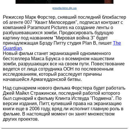
pravda-kino.dp.ua
Режиссер Марк Форстер, снявший последний блокбастер
об агенте 007 "Квант Милосердия", подписал контракт с
компанией Paramount Pictures на создание ленты о
разбушевавшихся зомби. Продюсировать будущую
картину под названием "Мировая война З" будет
принадлежащая Брэду Питту студия Plan B, пишет
The
Guardian
.
Новый фильм станет экранизацией одноименного
бестселлера Макса Брукса о всемирном нашествии
зомби, разрушающих все на своем пути. Повествование
ведется от лица сотрудника ООН по послевоенным
исследованиям, который расследует причины
начавшейся Армагеддонской битвы.
Над сценарием нового фильма Форстера будет работать
Джей Майкл Стражински, последней работой которого
был сценарий к фильму Клинта Иствуда "Подмена". По
версии издания, Питт, купивший права на экранизацию
книги еще в 2006 году, вряд ли исполнит главную роль в
фильме. В настоящий момент он занят множеством
других проектов.