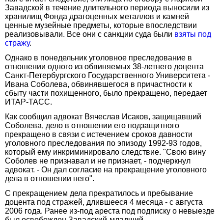
Завадской в течение длительного периода выносили из
хранилищ Фонда драгоценных металлов и камней
ценные музейные предметы, которые впоследствии
реализовывали. Все они с санкции суда были
взяты под
стражу
.
Однако в понедельник уголовное преследование в
отношении одного из обвиняемых 38-летнего доцента
Санкт-Петербургского Государственного Университета -
Ивана Соболева, обвинявшегося в причастности к
сбыту части похищенного, было прекращено, передает
ИТАР-ТАСС.
Как сообщил адвокат Вячеслав Исаков, защищавший
Соболева, дело в отношении его подзащитного
прекращено в связи с истечением сроков давности
уголовного преследования по эпизоду 1992-93 годов,
который ему инкриминировало следствие. "Свою вину
Соболев не признавал и не признает, - подчеркнул
адвокат. - Он дал согласие на прекращение уголовного
дела в отношении него".
С прекращением дела прекратилось и пребывание
доцента под стражей, длившееся 4 месяца - с августа
2006 года. Ранее из-под ареста под подписку о невыезде
был освобожден Завадский-младший.