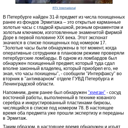
RTV International
В Петербурге найден 31-й предмет из числа похищенных
ранее из фондов Эрмитажа – это открытые карманные
золотые часы с гладкой крышкой, резным орнаментом и
золотым ключиком, изготовленные знаменитой фирмой
Доре в первой половине XIX века. Этот экспонат
значился в списке похищенных под номером 17.
"Золотые часы были обнаружены в тот момент, когда
оперативные сотрудники в плановом режиме проверяли
петербургские ломбарды. В одном из ломбардов был
обнаружен похищенный предмет, который туда сдал
вполне законный владелец, который приобрел его, не
зная, что часы похищены", - сообщили "Интерфаксу" во
вторник в "антикварном" отделе ГУВД Петербурга и
Ленинградской области.
Напомним, днем ранее был обнаружен
"хунган"
- сосуд
восточной работы, выполненный в технике кованого
серебра и инкрустированный пластинами бирюзы,
числящийся в списке под номером 78. В настоящее
время оба предмета уже прошли экспертизу и переданы
в Эрмитаж.
Таким образом, в настоящее время обнаружен и изъят