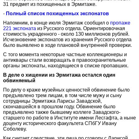
31 предмет из похищенных в Эрмитаже.
-
Полный список похищенных экспонатов
Напомним, в конце июля Эрмитаж сообщил о
пропаже
221 экспоната
из Русского отдела. Ориентировочная
стоимость украденного - около 130 миллионов рублей.
Исчезновение экспонатов из хранения Русского отдела
было выявлено в ходе плановой внутренней проверки.
С того момента некоторые частные коллекционеры и
антиквары стали возвращать в правоохранительные
органы экспонаты, находящиеся в списке пропавших.
В деле о хищении из Эрмитажа остался один
обвиняемый
По делу о краже музейных ценностей обвинение было
предъявлено трем лицам, в том числе мужу и сыну
сотрудницы Эрмитажа Ларисы Завадской,
скончавшейся в прошлом году. Обвинение было
предъявлено также бывшему коллеге Завадского-
старшего по работе в Институте имени Лесгафта, а ныне
доценту исторического факультета СПбГУ Ивану
Соболеву.
Как считает следствие, эти лица по сговору с Ларисой