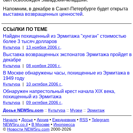
Напомним, в декабре в Санкт-Петербурге будет открыта
выставка возвращенных ценностей
.
ССЫЛКИ ПО ТЕМЕ
Найден похищенный из Эрмитажа "хунган" стоимостью
более 3 тысяч долларов
Культура
|
13 ноября 2006 г.,
Выставка возвращенных экспонатов Эрмитажа пройдет в
декабре
Культура
|
08 ноября 2006 г.,
В Москве обнаружены часы, похищенные из Эрмитажа в
1949 году
Культура
|
10 октября 2006 г.,
Обнаружен напрестольный крест начала ХIХ века,
похищенный из Эрмитажа
Культура
|
09 октября 2006 г.,
Досье NEWSru.com
::
Культура
::
Музеи
::
Эрмитаж
Начало
•
Досье
•
Архив
•
Ежедневник
•
RSS
•
Telegram
NEWSru.co.il
•
В Москве
•
Инопресса
©
Новости NEWSru.com
2000-2026