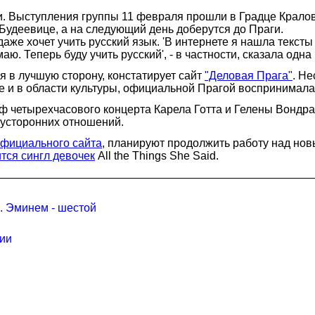
и. Выступления группы 11 февраля прошли в Градце Кралов
 Будеевице, а на следующий день доберутся до Праги.
же хочет учить русский язык. 'В интернете я нашла тексты 
аю. Теперь буду учить русский', - в частности, сказала одн
 в лучшую сторону, констатирует сайт
"Деловая Прага"
. Н
е и в области культуры, официальной Прагой воспринимала
ф четырехчасового концерта Карела Готта и Гелены Вондра
усторонних отношений.
фициального сайта
, планируют продолжить работу над нов
тся сингл девочек
All the Things She Said.
. Эминем - шестой
лии