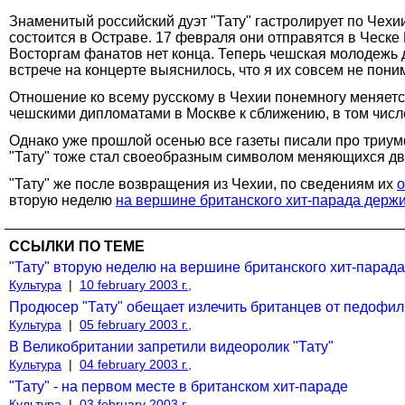
Знаменитый российский дуэт "Тату" гастролирует по Чехи
состоится в Остраве. 17 февраля они отправятся в Ческе
Восторгам фанатов нет конца. Теперь чешская молодежь да
встрече на концерте выяснилось, что я их совсем не поним
Отношение ко всему русскому в Чехии понемногу меняется
чешскими дипломатами в Москве к сближению, в том числ
Однако уже прошлой осенью все газеты писали про триум
"Тату" тоже стал своеобразным символом меняющихся дв
"Тату" же после возвращения из Чехии, по сведениям их
о
вторую неделю
на вершине британского хит-парада держи
ССЫЛКИ ПО ТЕМЕ
"Тату" вторую неделю на вершине британского хит-парада
Культура
|
10 february 2003 г.,
Продюсер "Тату" обещает излечить британцев от педофи
Культура
|
05 february 2003 г.,
В Великобритании запретили видеоролик "Тату"
Культура
|
04 february 2003 г.,
"Тату" - на первом месте в британском хит-параде
Культура
|
03 february 2003 г.,