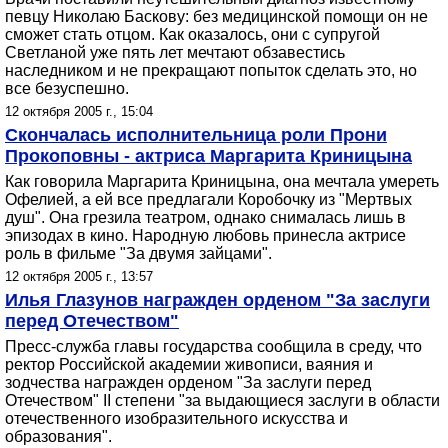
певцу Николаю Баскову: без медицинской помощи он не
сможет стать отцом. Как оказалось, они с супругой
Светланой уже пять лет мечтают обзавестись
наследником и не прекращают попыток сделать это, но
все безуспешно.
12 октября 2005 г., 15:04
Скончалась исполнительница роли Прони
Прокоповны - актриса Маргарита Криницына
Как говорила Маргарита Криницына, она мечтала умереть
Офелией, а ей все предлагали Коробочку из "Мертвых
душ". Она грезила театром, однако снималась лишь в
эпизодах в кино. Народную любовь принесла актрисе
роль в фильме "За двумя зайцами".
12 октября 2005 г., 13:57
Илья Глазунов награжден орденом "За заслуги
перед Отечеством"
Пресс-служба главы государства сообщила в среду, что
ректор Российской академии живописи, ваяния и
зодчества награжден орденом "За заслуги перед
Отечеством" II степени "за выдающиеся заслуги в области
отечественного изобразительного искусства и
образования".