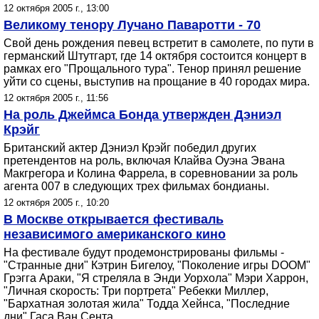
12 октября 2005 г., 13:00
Великому тенору Лучано Паваротти - 70
Свой день рождения певец встретит в самолете, по пути в
германский Штутгарт, где 14 октября состоится концерт в
рамках его "Прощального тура". Тенор принял решение
уйти со сцены, выступив на прощание в 40 городах мира.
12 октября 2005 г., 11:56
На роль Джеймса Бонда утвержден Дэниэл
Крэйг
Британский актер Дэниэл Крэйг победил других
претендентов на роль, включая Клайва Оуэна Эвана
Макгрегора и Колина Фаррела, в соревновании за роль
агента 007 в следующих трех фильмах бондианы.
12 октября 2005 г., 10:20
В Москве открывается фестиваль
независимого американского кино
На фестивале будут продемонстрированы фильмы -
"Странные дни" Кэтрин Бигелоу, "Поколение игры DOOM"
Грэгга Араки, "Я стреляла в Энди Уорхола" Мэри Харрон,
"Личная скорость: Три портрета" Ребекки Миллер,
"Бархатная золотая жила" Тодда Хейнса, "Последние
дни" Гаса Ван Сента.