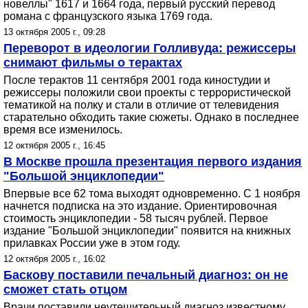
новеллы" 1617 и 1664 года, первый русский перевод
романа с французского языка 1769 года.
13 октября 2005 г., 09:28
Переворот в идеологии Голливуда: режиссеры
снимают фильмы о терактах
После терактов 11 сентября 2001 года киностудии и
режиссеры положили свои проекты с террористической
тематикой на полку и стали в отличие от телевидения
старательно обходить такие сюжеты. Однако в последнее
время все изменилось.
12 октября 2005 г., 16:45
В Москве прошла презентация первого издания
"Большой энциклопедии"
Впервые все 62 тома выходят одновременно. С 1 ноября
начнется подписка на это издание. Ориентировочная
стоимость энциклопедии - 58 тысяч рублей. Первое
издание "Большой энциклопедии" появится на книжных
прилавках России уже в этом году.
12 октября 2005 г., 16:02
Баскову поставили печальный диагноз: он не
сможет стать отцом
Врачи поставили неутешительный диагноз известному