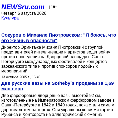
NEWSru.com
| 18+
четверг, 6 августа 2026
Культура
Сокуров о Михаиле Пиотровском: "Я боюсь, что
его жизнь в опасности"
Директор Эрмитажа Михаил Пиотровский с группой
представителей интеллигенции и артистов ведет войну
против проведения на Дворцовой площади в Санкт-
Петербурге международных фестивалей и концертов
заокеанского типа и против спонсоров подобных
мероприятий.
13 октября 2005 г., 16:40
Две русские вазы на Sotheby`s проданы за 1,69
млн евро
Две фарфоровые дворцовые вазы высотой 92 см,
изготовленные на Императорском фарфоровом заводе в
Санкт-Петербурге в 1842 и 1849 годах, пока стали самым
дорогим лотом на торгах. Они украшены копиями картин
Рубенса и Хонтхорста на аллегорический сюжет из