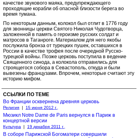
качестве звукового маяка, предупреждающего
проходящие корабли об опасной близости берега во
время тумана.
По некоторым данным, колокол был отлит в 1776 году
для звонницы церкви Святого Николая Чудотворца,
заложенной в память о героизме русских солдат и
матросов в Таганроге. Материалом для него якобы
послужила бронза от турецких пушек, оставшихся в
России в качестве трофея после очередной Русско-
турецкой войны. Позже церковь поступила в ведение
Священного синода, а колокола отправились для
строящегося собора в Севастополь, откуда и были
вывезены французами. Впрочем, некоторые считают эту
историю мифом.
ССЫЛКИ ПО ТЕМЕ
Во Франции осквернена древняя церковь
Религия
|
15 июня 2012 г.,
Мюзикл Notre Dame de Paris вернулся в Париж в
концертной версии
Культура
|
19 декабря 2011 г.,
В соборе Парижской Богоматери совершили