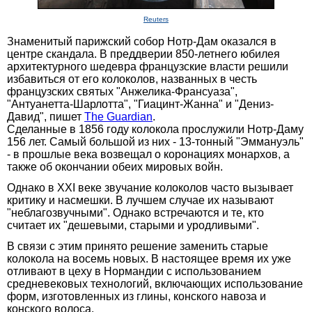
Reuters
Знаменитый парижский собор Нотр-Дам оказался в
центре скандала. В преддверии 850-летнего юбилея
архитектурного шедевра французские власти решили
избавиться от его колоколов, названных в честь
французских святых "Анжелика-Франсуаза",
"Антуанетта-Шарлотта", "Гиацинт-Жанна" и "Дениз-
Давид", пишет
The Guardian
.
Сделанные в 1856 году колокола прослужили Нотр-Даму
156 лет. Самый большой из них - 13-тонный "Эммануэль"
- в прошлые века возвещал о коронациях монархов, а
также об окончании обеих мировых войн.
Однако в XXI веке звучание колоколов часто вызывает
критику и насмешки. В лучшем случае их называют
"неблагозвучными". Однако встречаются и те, кто
считает их "дешевыми, старыми и уродливыми".
В связи с этим принято решение заменить старые
колокола на восемь новых. В настоящее время их уже
отливают в цеху в Нормандии с использованием
средневековых технологий, включающих использование
форм, изготовленных из глины, конского навоза и
конского волоса.