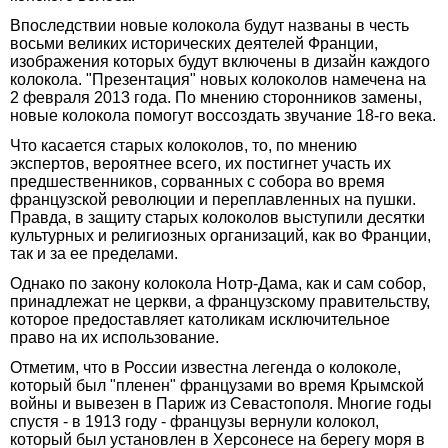
Впоследствии новые колокола будут названы в честь
восьми великих исторических деятелей Франции,
изображения которых будут включены в дизайн каждого
колокола. "Презентация" новых колоколов намечена на
2 февраля 2013 года. По мнению сторонников замены,
новые колокола помогут воссоздать звучание 18-го века.
Что касается старых колоколов, то, по мнению
экспертов, вероятнее всего, их постигнет участь их
предшественников, сорванных с собора во время
французской революции и переплавленных на пушки.
Правда, в защиту старых колоколов выступили десятки
культурных и религиозных организаций, как во Франции,
так и за ее пределами.
Однако по закону колокола Нотр-Дама, как и сам собор,
принадлежат не церкви, а французскому правительству,
которое предоставляет католикам исключительное
право на их использование.
Отметим, что в России известна легенда о колоколе,
который был "пленен" французами во время Крымской
войны и вывезен в Париж из Севастополя. Многие годы
спустя - в 1913 году - французы вернули колокол,
который был установлен в Херсонесе на берегу моря в