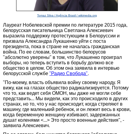
Tomaz Silva / Agência Brasil / wikimedia.org
Лауреат Нобелевской премии по литературе 2015 года,
белорусская писательница Светлана Алексиевич
выразила поддержку протестующим в Белоруссии и
призвала Александра Лукашенко уйти с поста
президента, пока в стране не началась гражданская
война. По ее словам, большинство белорусов
"абсолютно уверены" в том, что Лукашенко проиграл
выборы, но теперь вступить в борьбу должно все
общество в целом. Об этом она заявила в интервью
белорусской службе
"Радио Свобода"
.
"По-моему, власть объявила войну своему народу. Я
вижу, как на глазах общество радикализируется. Потому
что то, как ведет себя ОМОН, мы даже не могли себе
представить... Мы видели, как это происходило в других
странах, но то, что у нас происходит, когда стреляют в
машину, где маленький ребенок, и он лежит весь в крови,
когда беременную женщину избивают, задержанных
душат коленями <...> Это просто военные действия", -
заявила Алексиевич.