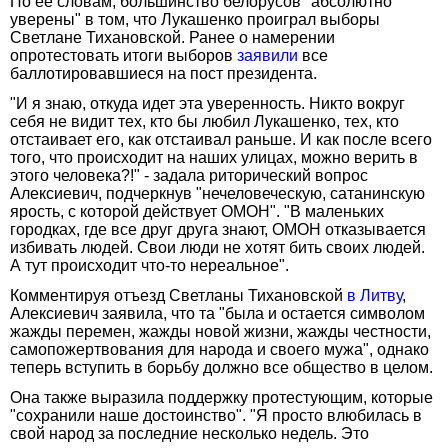
По ее словам, большинство белорусов "абсолютно
уверены" в том, что Лукашенко проиграл выборы
Светлане Тихановской. Ранее о намерении
опротестовать итоги выборов
заявили
все
баллотировавшиеся на пост президента.
"И я знаю, откуда идет эта уверенность. Никто вокруг
себя не видит тех, кто бы любил Лукашенко, тех, кто
отстаивает его, как отстаивал раньше. И как после всего
того, что происходит на наших улицах, можно верить в
этого человека?!" - задала риторический вопрос
Алексиевич, подчеркнув "нечеловеческую, сатанинскую
ярость, с которой действует ОМОН". "В маленьких
городках, где все друг друга знают, ОМОН отказывается
избивать людей. Свои люди не хотят бить своих людей.
А тут происходит что-то нереальное".
Комментируя отъезд Светланы Тихановской
в Литву
,
Алексиевич заявила, что та "была и остается символом
жажды перемен, жажды новой жизни, жажды честности,
самопожертвования для народа и своего мужа", однако
теперь вступить в борьбу должно все общество в целом.
Она также выразила поддержку протестующим, которые
"сохранили наше достоинство". "Я просто влюбилась в
свой народ за последние несколько недель. Это