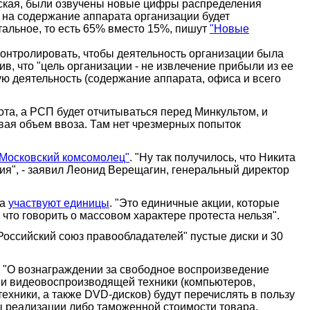
вская, были озвучены новые цифры распределения
 на содержание аппарата организации будет
тальное, то есть 65% вместо 15%, пишут
"Новые
 контролировать, чтобы деятельность организации была
в, что "цель организации - не извлечение прибыли из ее
ую деятельность (содержание аппарата, офиса и всего
ота, а РСП будет отчитываться перед Минкультом, и
вая объем ввоза. Там нет чрезмерных попыток
"Московский комсомолец"
. "Ну так получилось, что Никита
ния", - заявил Леонид Верещагин, генеральный директор
та
участвуют единицы
. "Это единичные акции, которые
 что говорить о массовом характере протеста нельзя".
"Российский союз правообладателей" пустые диски и 30
9 "О вознаграждении за свободное воспроизведение
 и видеовоспроизводящей техники (компьютеров,
хники, а также DVD-дисков) будут перечислять в пользу
ы реализации либо таможенной стоимости товара.