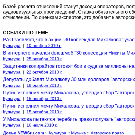
Базой расчета отчислений станут доходы операторов, по
аудиовизуальных произведений. Ставка обязательного сбо
отчислений. По оценкам экспертов, это добавит к авторск
ССЫЛКИ ПО ТЕМЕ
РАО заявляет, что в акции "30 копеек для Михалкова" уча
Культура
|
10 ноября 2010 г.,
В интернете начался флешмоб "30 копеек для Никиты Мих
Культура
|
25 октября 2010 г.,
Защитники копирайтов готовят бои в суде за миллионы н
Культура
|
22 октября 2010 г.,
Депутаты добавят Михалкову 30 млн долларов "авторских
Культура
|
18 октября 2010 г.,
Путин исполнил мечту Михалкова, утвердив сбор "авторски
Культура
|
15 октября 2010 г.,
Путин исполнил мечту Михалкова, утвердив сбор "авторски
Культура
|
15 октября 2010 г.,
У Михалкова пытаются перебить право получать "авторски
Культура
|
16 июля 2010 г.,
Досье NEWSru.com
::
Культура
::
Музыка
::
Авторское право