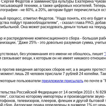
О Сергей Федотов и замминистра культуры Екатерина Чуко
аписывающей техники, а также цифровых носителей. Теперь
тографии - не 60%, а 20%, авторам будет перечисляться ос
ный процесс, отметил Федотов. "Надо понять, кто его будет
тва пойдут правообладателям", - сказал глава РАО, добави
прибыльной. Она может расходовать деньги только на текущ
ор и распределение компенсационного сбора - большая раб
изации. "Даже 25% - это довольно разумная сумма, учиты
утствовал, без упоминания его имени не обошлось, пишет
им связывают вещи, к которым он не имеет никакого отноше
 против введения авторских сборов нет, а в акциях протес
момент лишь 28 человек прислали 7 рублей 24 копейки. Так
 некоторые пользователи
предложили присылать
по почте в 
ельства Российской Федерации от 14 октября 2010 г. N 82
ях", согласно которому импортеры и производители звуко-
фонов, телевизоров, плееров, флешек и другой бытовой те
й сбор. Авторские права определены в размере 1% от цен