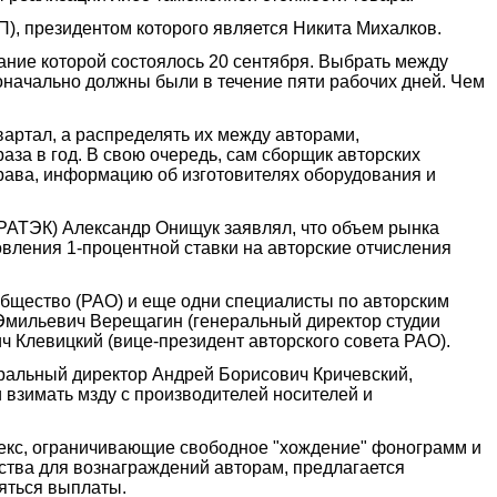
П), президентом которого является Никита Михалков.
дание которой состоялось 20 сентября. Выбрать между
начально должны были в течение пяти рабочих дней. Чем
вартал, а распределять их между авторами,
аза в год. В свою очередь, сам сборщик авторских
рава, информацию об изготовителях оборудования и
РАТЭК) Александр Онищук заявлял, что объем рынка
овления 1-процентной ставки на авторские отчисления
общество (РАО) и еще одни специалисты по авторским
 Эмильевич Верещагин (генеральный директор студии
ч Клевицкий (вице-президент авторского совета РАО).
еральный директор Андрей Борисович Кричевский,
зимать мзду с производителей носителей и
одекс, ограничивающие свободное "хождение" фонограмм и
ства для вознаграждений авторам, предлагается
ляться выплаты.