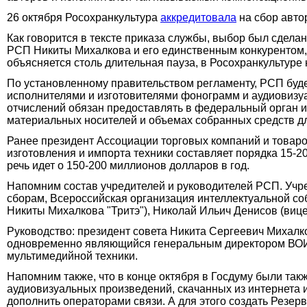
26 октября Росохранкультура
аккредитовала
на сбор авто
Как говорится в тексте приказа службы, выбор был сдела
РСП Никиты Михалкова и его единственным конкурентом,
объясняется столь длительная пауза, в Росохранкультуре 
По установленному правительством регламенту, РСП будет
исполнителями и изготовителями фонограмм и аудиовизуал
отчислений обязан предоставлять в федеральный орган и
материальных носителей и объемах собранных средств д
Ранее президент Ассоциации торговых компаний и товар
изготовления и импорта техники составляет порядка 15-2
речь идет о 150-200 миллионов долларов в год.
Напомним состав учредителей и руководителей РСП. Учре
сборам, Всероссийская организация интеллектуальной со
Никиты Михалкова "Тритэ"), Николай Ильич Денисов (вице
Руководство: президент совета Никита Сергеевич Михалк
одновременно являющийся генеральным директором ВОИС
мультимедийной техники.
Напомним также, что в конце октября в Госдуму были так
аудиовизуальных произведений, скачанных из интернета 
дополнить операторами связи. А для этого создать Резерв