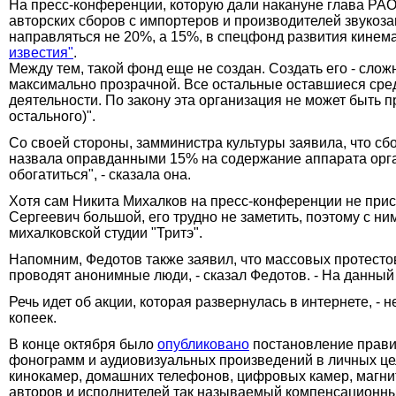
На пресс-конференции, которую дали накануне глава РА
авторских сборов с импортеров и производителей звукоз
направляться не 20%, а 15%, в спецфонд развития кинема
известия"
.
Между тем, такой фонд еще не создан. Создать его - слож
максимально прозрачной. Все остальные оставшиеся средс
деятельности. По закону эта организация не может быть 
остального)".
Со своей стороны, замминистра культуры заявила, что сб
назвала оправданными 15% на содержание аппарата орган
обогатиться", - сказала она.
Хотя сам Никита Михалков на пресс-конференции не прис
Сергеевич большой, его трудно не заметить, поэтому с н
михалковской студии "Тритэ".
Напомним, Федотов также заявил, что массовых протестов
проводят анонимные люди, - сказал Федотов. - На данный 
Речь идет об акции, которая развернулась в интернете, -
копеек.
В конце октября было
опубликовано
постановление правит
фонограмм и аудиовизуальных произведений в личных цел
кинокамер, домашних телефонов, цифровых камер, магнито
авторов и исполнителей так называемый компенсационны