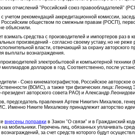
рских отчислений "Российский союз правообладателей" (РС
н с учетом рекомендаций аккредитационной комиссии, засе
 Российским обществом по смежным правам (РОСП), перво
не объяснили.
 взимать средства с производителей и импортеров раз в к
ьных произведений - согласно своему уставу, но не реже р
сполнительной власти, отвечающий за охрану авторского п
ля выплаты вознаграждения.
опроизводителей электробытовой и компьютерной техники (
0 миллиардов долларов в год. Соответственно, после устан
дители - Союз кинематографистов, Российское авторское 
бственности (ВОИС), а также три физических лица: Леонид
-президент авторского совета РАО) и Александр Леонидови
ов, председатель правления Артем Никитич Михалков, ген
. Именно Никите Михалкову принадлежит авторство идеи в
же
внесены поправки
в Закон "О связи" и в Гражданский к
и на мобильники. Перечень лиц, обязанных уплачивать сред
 вознаграждений, за счет средств которого будут осуществ