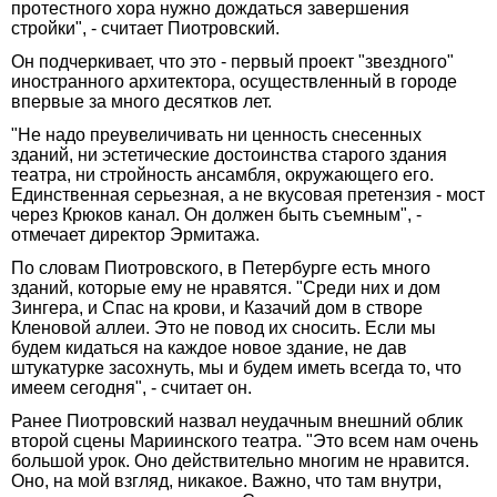
протестного хора нужно дождаться завершения
стройки", - считает Пиотровский.
Он подчеркивает, что это - первый проект "звездного"
иностранного архитектора, осуществленный в городе
впервые за много десятков лет.
"Не надо преувеличивать ни ценность снесенных
зданий, ни эстетические достоинства старого здания
театра, ни стройность ансамбля, окружающего его.
Единственная серьезная, а не вкусовая претензия - мост
через Крюков канал. Он должен быть съемным", -
отмечает директор Эрмитажа.
По словам Пиотровского, в Петербурге есть много
зданий, которые ему не нравятся. "Среди них и дом
Зингера, и Спас на крови, и Казачий дом в створе
Кленовой аллеи. Это не повод их сносить. Если мы
будем кидаться на каждое новое здание, не дав
штукатурке засохнуть, мы и будем иметь всегда то, что
имеем сегодня", - считает он.
Ранее Пиотровский назвал неудачным внешний облик
второй сцены Мариинского театра. "Это всем нам очень
большой урок. Оно действительно многим не нравится.
Оно, на мой взгляд, никакое. Важно, что там внутри,