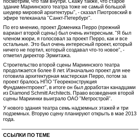
посмотрим, что там внутри. Скажу также, что старое
здание Мариинского театра тоже не самый большой
шедевр мировой архитектуры", - сказал Пиотровский в
эфире телеканала "Санкт-Петербург".
По его мнению, проект Доменика Перро (прежний
вариант второй сцены) был очень интересным. "Я был
членом жюри, я голосовал за проект Перро, как и все
остальные. Это был очень интересный проект, который
ничего не портил, который создавал что-то новое", -
отметил директор Эрмитажа.
Строительство второй сцены Мариинского театра
продолжается более 8 лет. Изначально проект для нее
готовила архитектурная мастерская Перро, потом за
проект бралось НПО "Геореконструкция
Фундаментпроект", в итоге он был доработан канадцами
из Diamond Schmitt Architects. Право возведения второй
сцены Мариинки выиграло ОАО "Метрострой".
У нового здания театра семь надземных этажей и три
подземных. Вторую сцену планируют открыть в мае 2013
года.
ССЫЛКИ ПО ТЕМЕ