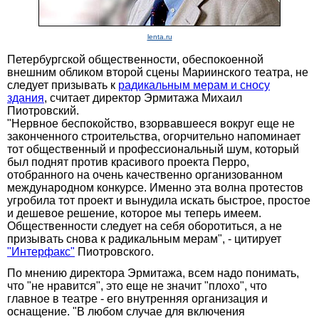
lenta.ru
Петербургской общественности, обеспокоенной
внешним обликом второй сцены Мариинского театра, не
следует призывать к
радикальным мерам и сносу
здания
, считает директор Эрмитажа Михаил
Пиотровский.
"Нервное беспокойство, взорвавшееся вокруг еще не
законченного строительства, огорчительно напоминает
тот общественный и профессиональный шум, который
был поднят против красивого проекта Перро,
отобранного на очень качественно организованном
международном конкурсе. Именно эта волна протестов
угробила тот проект и вынудила искать быстрое, простое
и дешевое решение, которое мы теперь имеем.
Общественности следует на себя оборотиться, а не
призывать снова к радикальным мерам", - цитирует
"Интерфакс"
Пиотровского.
По мнению директора Эрмитажа, всем надо понимать,
что "не нравится", это еще не значит "плохо", что
главное в театре - его внутренняя организация и
оснащение. "В любом случае для включения