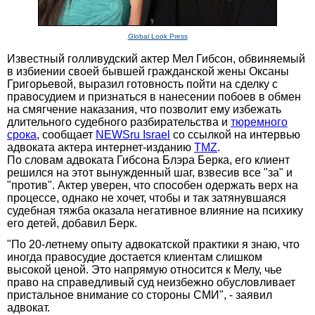
Global Look Press
Известный голливудский актер Мел Гибсон, обвиняемый
в избиении своей бывшей гражданской жены Оксаны
Григорьевой, выразил готовность пойти на сделку с
правосудием и признаться в нанесении побоев в обмен
на смягчение наказания, что позволит ему избежать
длительного судебного разбирательства и
тюремного
срока
, сообщает
NEWSru Israel
со ссылкой на интервью
адвоката актера интернет-изданию
TMZ
.
По словам адвоката Гибсона Блэра Берка, его клиент
решился на этот вынужденный шаг, взвесив все "за" и
"против". Актер уверен, что способен одержать верх на
процессе, однако не хочет, чтобы и так затянувшаяся
судебная тяжба оказала негативное влияние на психику
его детей, добавил Берк.
"По 20-летнему опыту адвокатской практики я знаю, что
иногда правосудие достается клиентам слишком
высокой ценой. Это напрямую относится к Мелу, чье
право на справедливый суд неизбежно обусловливает
пристальное внимание со стороны СМИ", - заявил
адвокат.