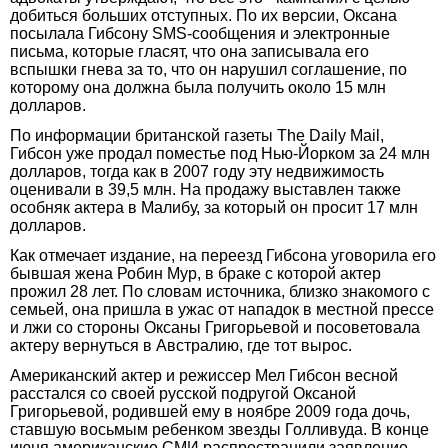
добиться больших отступных. По их версии, Оксана
посылала Гибсону SMS-сообщения и электронные
письма, которые гласят, что она записывала его
вспышки гнева за то, что он нарушил соглашение, по
которому она должна была получить около 15 млн
долларов.
По информации британской газеты The Daily Mail,
Гибсон уже продал поместье под Нью-Йорком за 24 млн
долларов, тогда как в 2007 году эту недвижимость
оценивали в 39,5 млн. На продажу выставлен также
особняк актера в Малибу, за который он просит 17 млн
долларов.
Как отмечает издание, на переезд Гибсона уговорила его
бывшая жена Робин Мур, в браке с которой актер
прожил 28 лет. По словам источника, близко знакомого с
семьей, она пришла в ужас от нападок в местной прессе
и лжи со стороны Оксаны Григорьевой и посоветовала
актеру вернуться в Австралию, где тот вырос.
Американский актер и режиссер Мел Гибсон весной
расстался со своей русской подругой Оксаной
Григорьевой, родившей ему в ноябре 2009 года дочь,
ставшую восьмым ребенком звезды Голливуда. В конце
июня американские СМИ распространили заявление