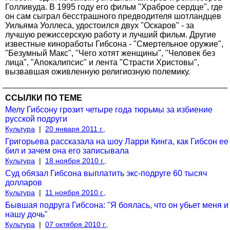
Голливуда. В 1995 году его фильм "Храброе сердце", где
он сам сыграл бесстрашного предводителя шотландцев
Уильяма Уоллеса, удостоился двух "Оскаров" - за
лучшую режиссерскую работу и лучший фильм. Другие
известные киноработы Гибсона - "Смертельное оружие",
"Безумный Макс", "Чего хотят женщины", "Человек без
лица", "Апокалипсис" и лента "Страсти Христовы",
вызвавшая оживленную религиозную полемику.
ССЫЛКИ ПО ТЕМЕ
Мелу Гибсону грозит четыре года тюрьмы за избиение
русской подруги
Культура
|
20 января 2011 г.,
Григорьева рассказала на шоу Ларри Кинга, как Гибсон ее
бил и зачем она его записывала
Культура
|
18 ноября 2010 г.,
Суд обязал Гибсона выплатить экс-подруге 60 тысяч
долларов
Культура
|
11 ноября 2010 г.,
Бывшая подруга Гибсона: "Я боялась, что он убьет меня и
нашу дочь"
Культура
|
07 октября 2010 г.,