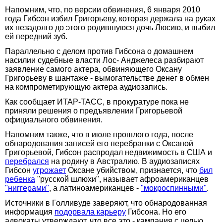
Напомним, что, по версии обвинения, 6 января 2010
года Гибсон избил Григорьеву, которая держала на руках
их незадолго до этого родившуюся дочь Люсию, и выбил
ей передний зуб.
Параллельно с делом против Гибсона о домашнем
насилии судебные власти Лос- Анджелеса разбирают
заявление самого актера, обвиняющего Оксану
Григорьеву в шантаже - вымогательстве денег в обмен
на компрометирующую актера аудиозапись.
Как сообщает ИТАР-ТАСС, в прокуратуре пока не
приняли решения о предъявлении Григорьевой
официального обвинения.
Напомним также, что в июле прошлого года, после
обнародования записей его перебранки с Оксаной
Григорьевой, Гибсон распродал недвижимость в США и
перебрался
на родину в Австралию. В аудиозаписях
Гибсон
угрожает
Оксане убийством, признается, что
бил
ребенка
"русской шлюхи", называет афроамериканцев
"ниггерами"
, а латиноамериканцев -
"мокроспинными"
.
Источники в Голливуде заверяют, что обнародованная
информация
подорвала карьеру
Гибсона. Но его
адвокаты утверждают, что все это - кампания с целью