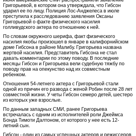
Григорьевой, в котором она утверждала, что Гибсон
ударил ее по лицу. Полиция Лос-Анджелеса в июле
преступила к расследованию заявления Оксаны
Григорьевой о факте физического насилия
голливудского актера по отношению к ней.
По словам окружного шерифа, факт физического
насилия якобы произошел в январе в калифорнийском
доме Гибсона в районе Малибу. Григорьева названа
жертвой насилия. Представитель Гибсона не стал
давать комментарии по этому поводу. В последние
месяцы Гибсон и Григорьева вели судебную тяжбу по
поводу прав на опекунство над их совместным
ребенком.
Отношения 54-летнего актера с Григорьевой стали
одной из причин его развода с женой Робин после 28 лет
совместной жизни. У четы Гибсон семеро детей, шестеро
из которых уже взрослые.
По данным западных СМИ, ранее Григорьева
встречалась с одним из исполнителей роли Джеймса
Бонда Тимоти Далтоном, от которого у нее есть 12-
летний сын.
Гибсон - один из самых успешных актеров и режиссеров