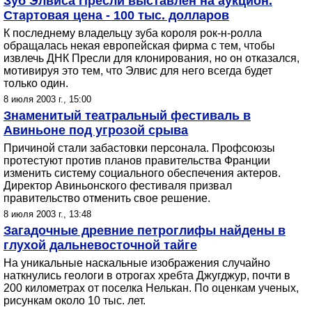
Зуб Элвиса Пресли выставлен на аукцион.
Стартовая цена - 100 тыс. долларов
К последнему владельцу зуба короля рок-н-ролла
обращалась некая европейская фирма с тем, чтобы
извлечь ДНК Пресли для клонирования, но он отказался,
мотивируя это тем, что Элвис для него всегда будет
только один.
8 июля 2003 г., 15:00
Знаменитый театральный фестиваль в
Авиньоне под угрозой срыва
Причиной стали забастовки персонала. Профсоюзы
протестуют против планов правительства Франции
изменить систему социального обеспечения актеров.
Директор Авиньонского фестиваля призвал
правительство отменить свое решение.
8 июля 2003 г., 13:48
Загадочные древние петроглифы найдены в
глухой дальневосточной тайге
На уникальные наскальные изображения случайно
наткнулись геологи в отрогах хребта Джугджур, почти в
200 километрах от поселка Нелькан. По оценкам ученых,
рисункам около 10 тыс. лет.