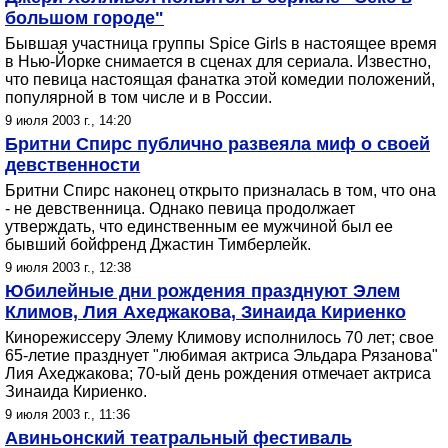
большом городе"
Бывшая участница группы Spice Girls в настоящее время
в Нью-Йорке снимается в сценах для сериала. Известно,
что певица настоящая фанатка этой комедии положений,
популярной в том числе и в России.
9 июля 2003 г., 14:20
Бритни Спирс публично развеяла миф о своей
девственности
Бритни Спирс наконец открыто призналась в том, что она
- не девственница. Однако певица продолжает
утверждать, что единственным ее мужчиной был ее
бывший бойфренд Джастин Тимберлейк.
9 июля 2003 г., 12:38
Юбилейные дни рождения празднуют Элем
Климов, Лия Ахеджакова, Зинаида Кириенко
Кинорежиссеру Элему Климову исполнилось 70 лет; свое
65-летие празднует "любимая актриса Эльдара Рязанова"
Лия Ахеджакова; 70-ый день рождения отмечает актриса
Зинаида Кириенко.
9 июля 2003 г., 11:36
Авиньонский театральный фестиваль