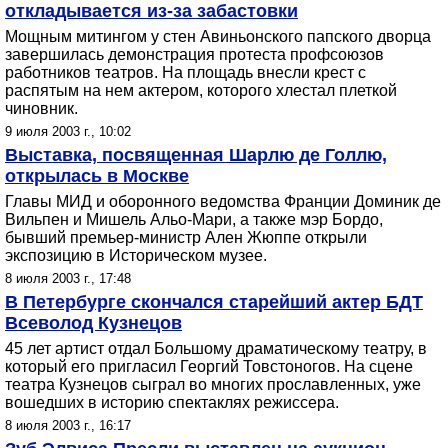
откладывается из-за забастовки
Мощным митингом у стен Авиньонского папского дворца
завершилась демонстрация протеста профсоюзов
работников театров. На площадь внесли крест с
распятым на нем актером, которого хлестал плеткой
чиновник.
9 июля 2003 г., 10:02
Выставка, посвященная Шарлю де Голлю,
открылась в Москве
Главы МИД и оборонного ведомства Франции Доминик де
Вильпен и Мишель Альо-Мари, а также мэр Бордо,
бывший премьер-министр Ален Жюппе открыли
экспозицию в Историческом музее.
8 июля 2003 г., 17:48
В Петербурге скончался старейший актер БДТ
Всеволод Кузнецов
45 лет артист отдал Большому драматическому театру, в
который его пригласил Георгий Товстоногов. На сцене
театра Кузнецов сыграл во многих прославленных, уже
вошедших в историю спектаклях режиссера.
8 июля 2003 г., 16:17