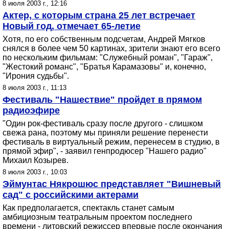
8 июля 2003 г., 12:16
Актер, с которым страна 25 лет встречает
Новый год, отмечает 65-летие
Хотя, по его собственным подсчетам, Андрей Мягков
снялся в более чем 50 картинах, зрители знают его всего
по нескольким фильмам: "Служебный роман", "Гараж",
"Жестокий романс", "Братья Карамазовы" и, конечно,
"Ирония судьбы".
8 июля 2003 г., 11:13
Фестиваль "Нашествие" пройдет в прямом
радиоэфире
"Один рок-фестиваль сразу после другого - слишком
свежа рана, поэтому мы приняли решение перенести
фестиваль в виртуальный режим, перенесем в студию, в
прямой эфир", - заявил генпродюсер "Нашего радио"
Михаил Козырев.
8 июля 2003 г., 10:03
Эймунтас Някрошюс представляет "Вишневый
сад" с российскими актерами
Как предполагается, спектакль станет самым
амбициозным театральным проектом последнего
времени - литовский режиссер впервые после окончания