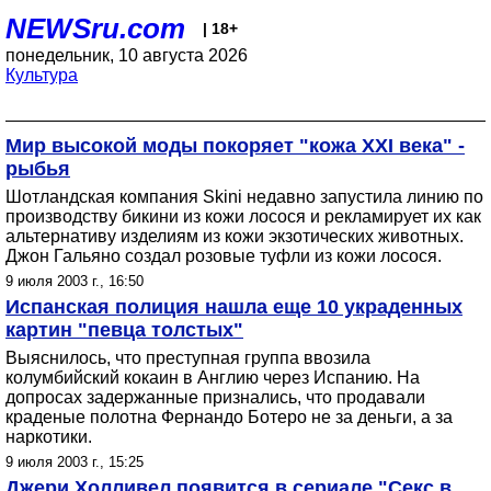
NEWSru.com
| 18+
понедельник, 10 августа 2026
Культура
Мир высокой моды покоряет "кожа XXI века" -
рыбья
Шотландская компания Skini недавно запустила линию по
производству бикини из кожи лосося и рекламирует их как
альтернативу изделиям из кожи экзотических животных.
Джон Гальяно создал розовые туфли из кожи лосося.
9 июля 2003 г., 16:50
Испанская полиция нашла еще 10 украденных
картин "певца толстых"
Выяснилось, что преступная группа ввозила
колумбийский кокаин в Англию через Испанию. На
допросах задержанные признались, что продавали
краденые полотна Фернандо Ботеро не за деньги, а за
наркотики.
9 июля 2003 г., 15:25
Джери Холливел появится в сериале "Секс в