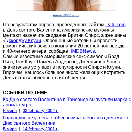
Архив NTVRU.com
По результатам опроса, проведенного сайтом
Date.com
в День святого Валентина американские мужчины
мечтают назначить свидание Бритни Спирс, а женщины
√
Джорджу Клуни
. Опрошенные хотели бы провести
романтический вечер в компании 20-летней поп-звезды
и 40-летнего актера, сообщает
IMDBNews
.
Самые известные американские секс-символы Брэд
Питт, Том Круз, Памела Андерсон, Дженнифер Лопез
значительно уступают в популярности Спирс и Клуни.
Впрочем, нашлось большое число желающих встретить
День всех влюбленных в их обществе.
ССЫЛКИ ПО ТЕМЕ
Ко Дню святого Валентина в Таиланде выпустили марки с
ароматом роз
В мире
|
03 february 2002 г.,
Голландия не успевает обеспечивать Россию цветами ко
Дню cвятого Валентина
В мире
|
14 february 2001 г.,