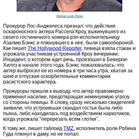
Global Look Press
Прокурор Лос-Анджелеса признал, что действия
оскароносного актера Рассела Кроу, выкинувшего из
своего гостиничного номера рэп-исполнительницу
Азалию Бэнкс и плюнувшего в нее, были самообороной.
Как пишет
The Hollywood Reporter
, певица взяла стакан и
угрожала участникам устроенной Кроу вечеринки.
Инцидент, о котором идет речь, произошел в Беверли-
Хиллз в начале этого года. Бэнкс пожаловалась, что
актер выбросил ее из номера в три часа утра, хватая за
шею и отпуская оскорбительные комментарии
расистского характера.
Прокуроры пришли к выводу, что актер правомерно
применил насилие, предотвращая неминуемую угрозу
со стороны певицы. К слову, сразу несколько свидетелей
заявили, что устроившая скандал гостья была либо
пьяна, либо находилась под воздействием наркотиков,
когда угрожала "перерезать всем глотки".
К тому же, пишет таблоид
TMZ
, исполнитель роли Робина
Гуда плюнул в даму, но не попал.