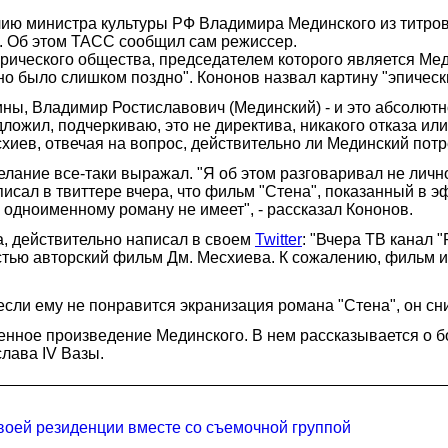
ю министра культуры РФ Владимира Мединского из титров с
. Об этом ТАСС сообщил сам режиссер.
рического общества, председателем которого является Ме
но было слишком поздно". Кононов назвал картину "эпичес
ы, Владимир Ростиславович (Мединский) - и это абсолютно 
ожил, подчеркиваю, это не директива, никакого отказа или е
схиев, отвечая на вопрос, действительно ли Мединский потр
лание все-таки выражал. "Я об этом разговаривал не лично
исал в твиттере вчера, что фильм "Стена", показанный в эфи
 одноименному роману не имеет", - рассказал Кононов.
, действительно написал в своем
Twitter
: "Вчера ТВ канал 
остью авторский фильм Дм. Месхиева. К сожалению, фильм 
если ему не понравится экранизация романа "Стена", он с
нное произведение Мединского. В нем рассказывается о бо
лава IV Вазы.
воей резиденции вместе со съемочной группой