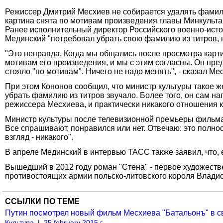
Режиссер Дмитрий Месхиев не собирается удалять фамили
картина снята по мотивам произведения главы Минкульта
Ранее исполнительный директор Российского военно-исто
Мединский "потребовал убрать свою фамилию из титров, 
"Это неправда. Когда мы общались после просмотра картин
мотивам его произведения, и мы с этим согласны. Он предл
стояло "по мотивам". Ничего не надо менять", - сказал Ме
При этом Кононов сообщил, что министр культуры такое же
убрать фамилию из титров звучало. Более того, он сам нап
режиссера Месхиева, и практически никакого отношения к
Министр культуры после телевизионной премьеры фильма
Все спрашивают, понравился или нет. Отвечаю: это полн
взгляд - никакого".
В апреле Мединский в интервью ТАСС также заявил, что, 
Вышедший в 2012 году роман "Стена" - первое художестве
противостоящих армии польско-литовского короля Владис
ССЫЛКИ ПО ТЕМЕ
Путин посмотрел новый фильм Месхиева "Батальонъ" в с
Культура
|
25 february 2015 г.,