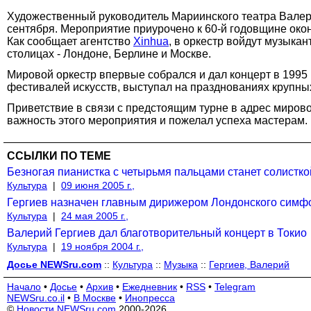
Художественный руководитель Мариинского театра Валери
сентября. Мероприятие приурочено к 60-й годовщине око
Как сообщает агентство
Xinhua
, в оркестр войдут музыка
столицах - Лондоне, Берлине и Москве.
Мировой оркестр впервые собрался и дал концерт в 1995
фестивалей искусств, выступал на празднованиях крупны
Приветствие в связи с предстоящим турне в адрес миров
важность этого мероприятия и пожелал успеха мастерам.
ССЫЛКИ ПО ТЕМЕ
Безногая пианистка с четырьмя пальцами станет солистк
Культура
|
09 июня 2005 г.,
Гергиев назначен главным дирижером Лондонского симфо
Культура
|
24 мая 2005 г.,
Валерий Гергиев дал благотворительный концерт в Токио
Культура
|
19 ноября 2004 г.,
Досье NEWSru.com
::
Культура
::
Музыка
::
Гергиев, Валерий
Начало
•
Досье
•
Архив
•
Ежедневник
•
RSS
•
Telegram
NEWSru.co.il
•
В Москве
•
Инопресса
©
Новости NEWSru.com
2000-2026