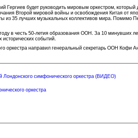
й Гергиев будет руководить мировым оркестром, который д
нчания Второй мировой войны и освобождения Китая от япо
нты из 35 лучших музыкальных коллективов мира. Помимо Пе
 году в честь 50-летия образования ООН. За 10 минувших л
х исторических событий.
ого оркестра направил генеральный секретарь ООН Кофи А
ой Лондонского симфонического оркестра (ВИДЕО)
нического оркестра