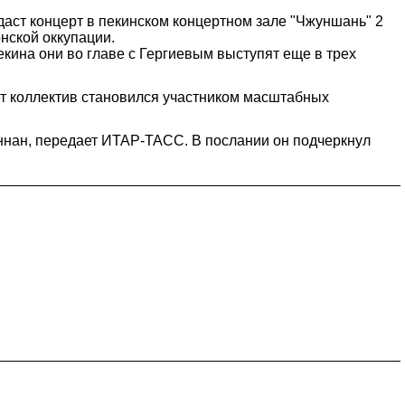
аст концерт в пекинском концертном зале "Чжуншань" 2
нской оккупации.
кина они во главе с Гергиевым выступят еще в трех
ет коллектив становился участником масштабных
ннан, передает ИТАР-ТАСС. В послании он подчеркнул