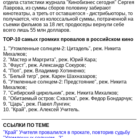
отдела статистики журнала "Кинобизнес сегодня" Сергея
Лаврова, из суммы сборов половину забирают
кинотеатры, а треть от оставшегося - дистрибьюторы, то
получается, что из колоссальной суммы, потраченной на
съемки фильмов за 18 лет, продюсеры вернули себе
всего лишь 55 млн долларов.
TOP-10 самых громких провалов в российском кино
1. "Утомленные солнцем-2: Цитадель", реж. Никита
Михалков;
2. "Мастер и Маргрита", реж. Юрий Кара;
3. "Фауст", реж. Александр Сокуров;
4. "Поп", реж. Владимир Хотиненко;
5. "Белый тигр", реж. Карен Шахназаров;
6. "Утмленные солнцем-2: Предстояние", реж. Никита
Михалков;
7. "Сибирский цирюльник", реж. Никита Михалков;
8. "Обитаемый остров: Схватка", реж. Федор Бондарчук;
9. "Царь", реж. Павел Лунгин;
10. "Край", реж. Алексей Учитель.
ССЫЛКИ ПО ТЕМЕ
"Край" Учителя провалился в прокате, повторив судьбу
"Утомленных солнцем - 2"