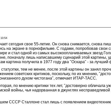
 10:54
ает сегодня свое 55-летие. Он снова снимается, снова пи
ись на экране в порнофильме. С годами, попробовав свои с
мире и стал одной из самых высокооплачиваемых звезд Гол
ллоне, поначалу лишь написавшему сценарий этой картины, 
м картина получила в 1977 году два "Оскара" - за лучший 
 статуэтки, тем не менее, после этой картины он занял про
ением советских критиков, поскольку, по их мнению, "дост
ронизанного духом чистогана", отмечает ИТАР-ТАСС.
оторая, по мнению критики тех лет, "достоверно обличала 
амской войны, чья надорванная в джунглях несправедливой
шем СССР Сталлоне стал лишь с появлением видеотехники,