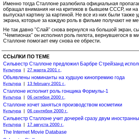
Именно тогда Сталлоне разлюбила официальная пропаганд
обращал внимания ни на критиков в бывшем СССР, ни на те
выпускал картину за картиной. Не все из них были также 
экрана, которые за каждую роль в фильме получают не ме
Не так давно "Слай" снова вернулся на большой экран, сы
"Чемпионах" он исполнил роль пилота, вернувшегося в ми
Сталлоне помогает ему снова ее обрести.
ССЫЛКИ ПО ТЕМЕ
Сильвестр Сталлоне предложил Барбре Стрейзанд исполн
Культура
|
27 марта 2001 г.,
Объявлены номинанты на худшую кинопремию года
Культура
|
13 february 2001 г.,
Сталлоне исполнит роль гонщика Формулы-1
Культура
|
06 октября 2000 г.,
Сталлоне хочет заняться производством косметики
Культура
|
06 сентября 2000 г.,
Сильвестр Сталлоне учит дочерей сразу двум иностранн
Культура
|
17 августа 2000 г.,
The Internet Movie Database