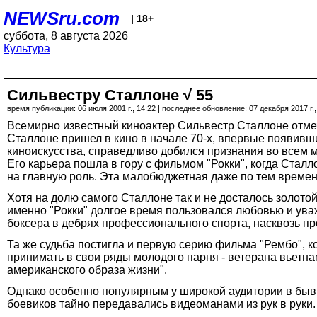
NEWSru.com
| 18+
суббота, 8 августа 2026
Культура
Сильвестру Сталлоне √ 55
время публикации: 06 июля 2001 г., 14:22 | последнее обновление: 07 декабря 2017 г.,
Всемирно известный киноактер Сильвестр Сталлоне отмеч
Сталлоне пришел в кино в начале 70-х, впервые появивш
киноискусства, справедливо добился признания во всем 
Его карьера пошла в гору с фильмом "Рокки", когда Ста
на главную роль. Эта малобюджетная даже по тем времена
Хотя на долю самого Сталлоне так и не досталось золотой
именно "Рокки" долгое время пользовался любовью и уваж
боксера в дебрях профессионального спорта, насквозь п
Та же судьба постигла и первую серию фильма "Рембо", к
принимать в свои ряды молодого парня - ветерана вьетн
американского образа жизни".
Однако особенно популярным у широкой аудитории в быв
боевиков тайно передавались видеоманами из рук в руки.