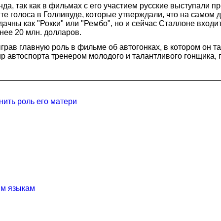
а, так как в фильмах с его участием русские выступали п
 голоса в Голливуде, которые утверждали, что на самом де
удачны как "Рокки" или "Рембо", но и сейчас Сталлоне входи
нее 20 млн. долларов.
грав главную роль в фильме об автогонках, в котором он т
р автоспорта тренером молодого и талантливого гонщика, п
ить роль его матери
ым языкам