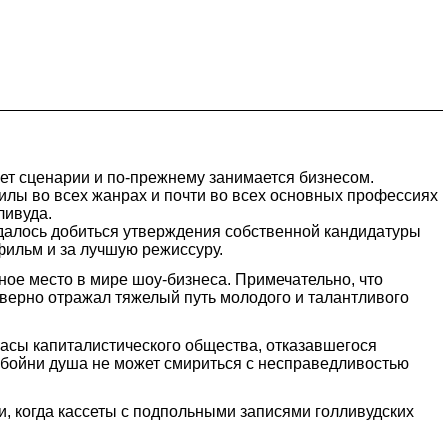
шет сценарии и по-прежнему занимается бизнесом.
илы во всех жанрах и почти во всех основных профессиях
ливуда.
удалось добиться утверждения собственной кандидатуры
фильм и за лучшую режиссуру.
чное место в мире шоу-бизнеса. Примечательно, что
оверно отражал тяжелый путь молодого и талантливого
ужасы капиталистического общества, отказавшегося
 бойни душа не может смириться с несправедливостью
 когда кассеты с подпольными записями голливудских