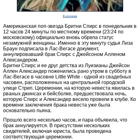
Euronews
Американская поп-звезда Бритни Спирс в понедельник в
12 часов 24 минуты по местному времени (23:24 по
московскому) официально вновь обрела статус
незамужней женщины. Именно в эту минуту судья Лиза
Браун подписала в Лас-Вегасе документ,
аннулировавший брак Спирс с Джейсоном Алленом
Александером.
Бритни Спирс и ее друг детства из Луизианы Джейсон
Аллен Александер поженились рано утром в субботу в
Лас-Вегасе в часовне Little White - одной из свадебных
часовен, расположенных на центральной городской
улице Стрип. Церемонии, на которую невеста явилась в
рваных джинсах и бейсболке, предшествовала ночь,
которую Спирс и Александер весело провели в клубе. Ко
времени заключения брака невеста уже была
основательно пьяна.
Прошло всего несколько часов, и пара объявила, что
брак аннулируется. В присутствии нескольких
свидетелей, включая юриста, была проведена
соответствующая церемонии.