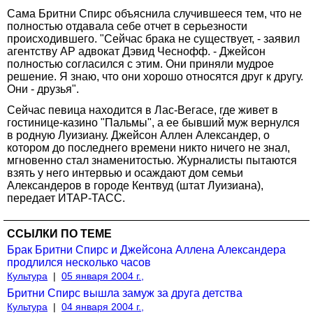
Сама Бритни Спирс объяснила случившееся тем, что не
полностью отдавала себе отчет в серьезности
происходившего. "Сейчас брака не существует, - заявил
агентству АР адвокат Дэвид Чеснофф. - Джейсон
полностью согласился с этим. Они приняли мудрое
решение. Я знаю, что они хорошо относятся друг к другу.
Они - друзья".
Сейчас певица находится в Лас-Вегасе, где живет в
гостинице-казино "Пальмы", а ее бывший муж вернулся
в родную Луизиану. Джейсон Аллен Александер, о
котором до последнего времени никто ничего не знал,
мгновенно стал знаменитостью. Журналисты пытаются
взять у него интервью и осаждают дом семьи
Александеров в городе Кентвуд (штат Луизиана),
передает ИТАР-ТАСС.
ССЫЛКИ ПО ТЕМЕ
Брак Бритни Спирс и Джейсона Аллена Александера
продлился несколько часов
Культура
|
05 января 2004 г.,
Бритни Спирс вышла замуж за друга детства
Культура
|
04 января 2004 г.,