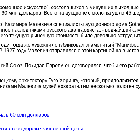
еменное искусство", состоявшихся в минувшие выходные 
 60 млн долларов. Всего на аукционе с молотка ушло 45 ш
ю" Казимира Малевича специалисты аукционного дома Soth
ое наследниками русского авангардиста, - редчайший случ
ь его текущую рыночную стоимость было довольно затруднит
оду, тогда же художник опубликовал знаменитый "Манифес
В 1927 году Малевич отправился с этой картиной на выста
кий Союз. Покидая Европу, он договорился, чтобы его рабо
цкому архитектору Гуго Херингу, который, предположитель
едниками Малевича музей возвратил им несколько полотен 
ча в 60 млн долларов
ли впятеро дороже заявленной цены