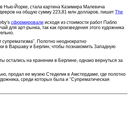
в Нью-Йорке, стала картина Казимира Малевича
едевров на общую сумму 223,81 млн долларов, пишет
The
eby's
сформировали
исходя из стоимости работ Пабло
ай для арт-рынка, так как произведения этого художника
ельно.
т супрематизма". Полотно неоднократно
вки в Варшаву и Берлин, чтобы познакомить Западную
ты остались на хранении в Берлине, однако вернуться за
но, продал ее музею Стеделик в Амстердаме, где полотно
художника, среди которых была и "Супрематическая