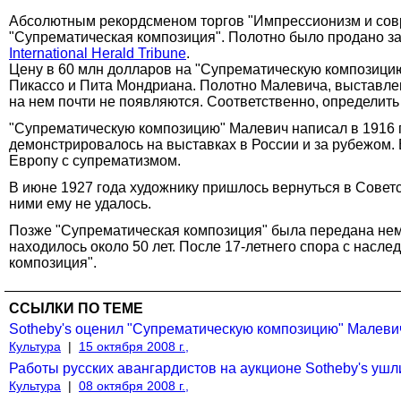
Абсолютным рекордсменом торгов "Импрессионизм и совр
"Супрематическая композиция". Полотно было продано за
International Herald Tribune
.
Цену в 60 млн долларов на "Супрематическую композици
Пикассо и Пита Мондриана. Полотно Малевича, выставленн
на нем почти не появляются. Соответственно, определит
"Супрематическую композицию" Малевич написал в 1916 г
демонстрировалось на выставках в России и за рубежом. 
Европу с супрематизмом.
В июне 1927 года художнику пришлось вернуться в Советс
ними ему не удалось.
Позже "Супрематическая композиция" была передана неме
находилось около 50 лет. После 17-летнего спора с насл
композиция".
ССЫЛКИ ПО ТЕМЕ
Sotheby's оценил "Супрематическую композицию" Малеви
Культура
|
15 октября 2008 г.,
Работы русских авангардистов на аукционе Sotheby's уш
Культура
|
08 октября 2008 г.,