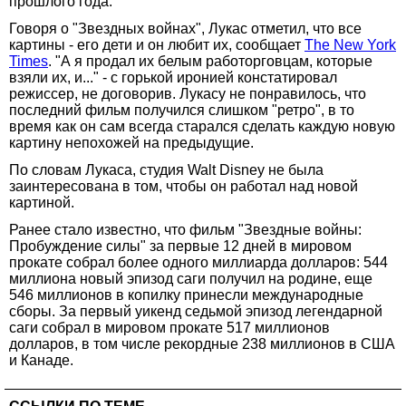
прошлого года.
Говоря о "Звездных войнах", Лукас отметил, что все
картины - его дети и он любит их, сообщает
The New York
Times
. "А я продал их белым работорговцам, которые
взяли их, и..." - с горькой иронией констатировал
режиссер, не договорив. Лукасу не понравилось, что
последний фильм получился слишком "ретро", в то
время как он сам всегда старался сделать каждую новую
картину непохожей на предыдущие.
По словам Лукаса, студия Walt Disney не была
заинтересована в том, чтобы он работал над новой
картиной.
Ранее стало известно, что фильм "Звездные войны:
Пробуждение силы" за первые 12 дней в мировом
прокате собрал более одного миллиарда долларов: 544
миллиона новый эпизод саги получил на родине, еще
546 миллионов в копилку принесли международные
сборы. За первый уикенд седьмой эпизод легендарной
саги собрал в мировом прокате 517 миллионов
долларов, в том числе рекордные 238 миллионов в США
и Канаде.