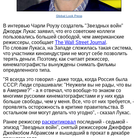
Global Look Press
В интервью Чарли Роузу создатель "Звездных войн"
Джордж Лукас заявил, что его советские коллеги
пользовались большей свободой, чем американские
режиссеры, сообщает
The Wall Street Journal
.
По словам Лукаса, на Западе сложилась такая система,
что участники киноиндустрии не могут себе позволить
терять деньги. Поэтому, как считает режиссер,
кинематографисты вынуждены снимать фильмы
определенного типа.
"Я всегда это говорил - даже тогда, когда Россия была
СССР. Люди спрашивали: "Неужели вы не рады, что вы
в Америке?" - а я отвечал, что вообще-то знаком со
многими русскими кинематографистами и у них куда
больше свободы, чем у меня. Все, что от них требуется, -
проявлять осторожность в критике правительства. В
остальном они могут делать что угодно", - сказал Лукас.
Ранее режиссер
раскритиковал
последний - седьмой -
эпизод "Звездных войн", снятый режиссером Джеффри
Джейкобом Абрамсом и вышедший в прокат в декабре