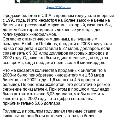
Архив NEWSru.com
Продажи билетов в США в прошлом году упали впервые
с 1991 года. И это несмотря на более высокие цены на
билеты и агрессивный маркетинг, который, казалось бы,
должен был гарантировать доходные уикенды для
голливудских кинофильмов.
Согласно статистическим данным, выпущенным
накануне Exhibitor Relations, продажи в 2003 году упали
на 0,5 процента и составили 9,27 млрд. долларов, если
сравнивать с 9,32 млрд долларов кассовых доходов в
2002 году. Однако это были единственные два года за
все время, когда продажи превысили 9 миллиардов.
Что же касается количества проданных билетов, то в
2003-м было приобретено кинозрителями 1,53 млрд
билетов, а в 2002 году - 1,6 млрд (на 4,5 процента
больше). По оценкам экспертов, это достаточно резкое
снижение показателей. При этом в прошлом году надо
было потратить около 6,03 доллара, чтобы посетить
кинотеатр, в 2002 году - эта цифра составляла
приблизительно 5,85 доллара.
Голливуд в прошлом году делал главные ставки на
сиквелы, но они были встречены гораздо более