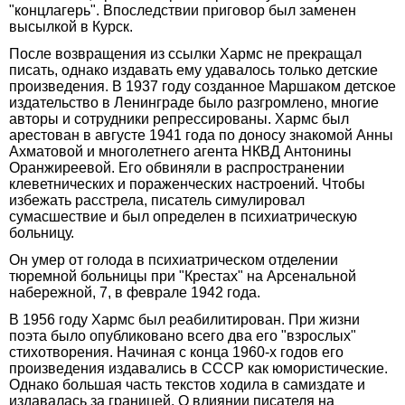
"концлагерь". Впоследствии приговор был заменен
высылкой в Курск.
После возвращения из ссылки Хармс не прекращал
писать, однако издавать ему удавалось только детские
произведения. В 1937 году созданное Маршаком детское
издательство в Ленинграде было разгромлено, многие
авторы и сотрудники репрессированы. Хармс был
арестован в августе 1941 года по доносу знакомой Анны
Ахматовой и многолетнего агента НКВД Антонины
Оранжиреевой. Его обвиняли в распространении
клеветнических и пораженческих настроений. Чтобы
избежать расстрела, писатель симулировал
сумасшествие и был определен в психиатрическую
больницу.
Он умер от голода в психиатрическом отделении
тюремной больницы при "Крестах" на Арсенальной
набережной, 7, в феврале 1942 года.
В 1956 году Хармс был реабилитирован. При жизни
поэта было опубликовано всего два его "взрослых"
стихотворения. Начиная с конца 1960-х годов его
произведения издавались в СССР как юмористические.
Однако большая часть текстов ходила в самиздате и
издавалась за границей. О влиянии писателя на