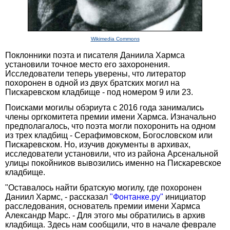
Wikimedia Commons
Поклонники поэта и писателя Даниила Хармса
установили точное место его захоронения.
Исследователи теперь уверены, что литератор
похоронен в одной из двух братских могил на
Пискаревском кладбище - под номером 9 или 23.
Поисками могилы обэриута с 2016 года занимались
члены оргкомитета премии имени Хармса. Изначально
предполагалось, что поэта могли похоронить на одном
из трех кладбищ - Серафимовском, Богословском или
Пискаревском. Но, изучив документы в архивах,
исследователи установили, что из района Арсенальной
улицы покойников вывозились именно на Пискаревское
кладбище.
"Оставалось найти братскую могилу, где похоронен
Даниил Хармс, - рассказал
"Фонтанке.ру"
инициатор
расследования, основатель премии имени Хармса
Александр Марс. - Для этого мы обратились в архив
кладбища. Здесь нам сообщили, что в начале феврале