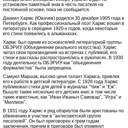
установлен памятный знак в честь писателя на
постоянной основе, пока не сообщается.
Даниил Хармс (Ювачев) родился 30 декабря 1905 года в
Петербурге. Как профессиональный поэт Хармс вошел в
литературу в середине 1920-х годов, когда некоторые
его стихи появились в альманахах.
Хармс был одним из основателей литературной группы
ОБЭРИУ (Объединение реального искусства). Хармс
читал свои произведения на встречах с публикой, его
стихи и рассказы распространялись в рукописях. В 1930
году деятельность ОБЭРИУ как "объединения
формалистов" была запрещена.
Самуил Маршак, высоко ценя талант Хармса, привлек
его к работе в детской литературе. С 1928 года Хармс
публиковал стихи для детей в журналах "Чиж" и "Еж".
Вышло также несколько его детских книг, в том числе
такие известные, как "Иван Иваныч Самовар", "Игра" и
"Миллион".
В 1931 году Хармс и ряд обэриутов были арестованы по
обвинению в участии в "антисоветской группе
писателей". Он был приговорен к трем годам
заключения, причем в приговоре был упомянут