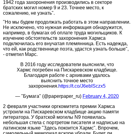
1942 года захоронения производились в секторе
братских могил номер 9 и 23. Точнее место, к
сожалению, не узнать".
"Но мы будем продолжать работать в этом направлении.
Не исключено, что нужная информация обнаружится,
например, в бумагах об оплате труда могильщиков. К
изучению обстоятельств захоронения Хармса
подключилась его внучатая племянница. Есть надежда,
что ей, как родственнице поэта, удастся узнать больше",
- отметил Марс.
В 2016 году исследователи выяснили, что
Хармс погребен на Пискаревском кладбище.
Благодаря работе с архивами удалось
выяснить точное место
захоронения.
https://t.co/J6ebISczx5
— "Бумага" (@paperpaper_ru)
February 4, 2020
2 февраля участники оргкомитета премии Хармса
устроили на Пискаревском кладбище акцию памяти
литератора. У братской могилы N9 появилась
небольшая стела с портретом писателя и надписью на
латинском языке "Здесь покоится Хармс". Впрочем,
самодельный мемориал вскоре убрали. Будет ли